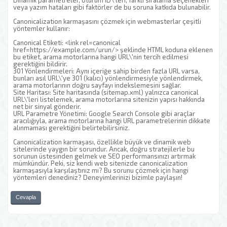
Dinamik parametreler, oturum ID\'leri, farklı sıralama seçenekleri
veya yazım hataları gibi faktörler de bu soruna katkıda bulunabilir.
Canonicalization karmaşasını çözmek için webmasterlar çeşitli
yöntemler kullanır:
Canonical Etiketi: <link rel=canonical
href=https://example.com/urun/> şeklinde HTML koduna eklenen
bu etiket, arama motorlarına hangi URL\'nin tercih edilmesi
gerektiğini bildirir.
301 Yönlendirmeleri: Aynı içeriğe sahip birden fazla URL varsa,
bunları asıl URL\'ye 301 (kalıcı) yönlendirmesiyle yönlendirmek,
arama motorlarının doğru sayfayı indekslemesini sağlar.
Site Haritası: Site haritasında (sitemap.xml) yalnızca canonical
URL\'leri listelemek, arama motorlarına sitenizin yapısı hakkında
net bir sinyal gönderir.
URL Parametre Yönetimi: Google Search Console gibi araçlar
aracılığıyla, arama motorlarına hangi URL parametrelerinin dikkate
alınmaması gerektiğini belirtebilirsiniz.
Canonicalization karmaşası, özellikle büyük ve dinamik web
sitelerinde yaygın bir sorundur. Ancak, doğru stratejilerle bu
sorunun üstesinden gelmek ve SEO performansınızı artırmak
mümkündür. Peki, siz kendi web sitenizde canonicalization
karmaşasıyla karşılaştınız mı? Bu sorunu çözmek için hangi
yöntemleri denediniz? Deneyimlerinizi bizimle paylaşın!
Cevapla