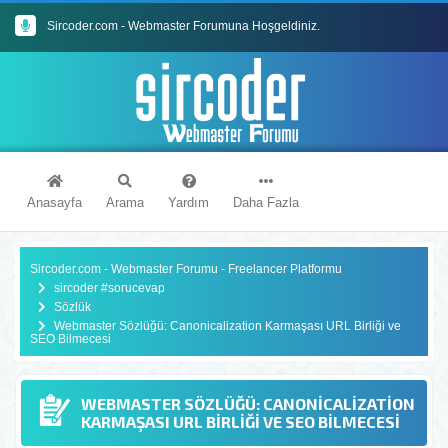
Sircoder.com - Webmaster Forumuna Hoşgeldiniz.
Sircoder.com Webmaster Forumu Kuralları
Anasayfa
Arama
Yardım
Daha Fazla
Sircoder.com - Webmaster Forumu - Freelancer Platformu
sircoder #sorucevap
Sözlük
Webmaster Sözlüğü: Canonicalization Karmaşası URL Birliği ve
SEO Bilmecesi
WEBMASTER SÖZLÜĞÜ: CANONICALIZATION
KARMAŞASI URL BIRLIĞI VE SEO BILMECESI