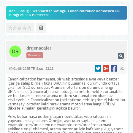
Konu Başlığı : Webmaster Sözlüğü: Canonicalization Karmaşası URL
Birliği ve SEO Bilmecesi
drgenacafer
Çevrimdışı
01-06-2025 TR Saat : 23:21
#1
Canonicalization karmaşası, bir web sitesinde aynı veya benzer
içeriğe sahip birden fazla URL\'nin bulunması durumunda ortaya
çıkan bir SEO sorunudur. Arama motorları, bu durumda hangi
URL\'nin asıl (canonical) sürüm olduğunu belirlemekte zorlanabilir
ve bu durum, sitenizin arama motoru sıralamalarını olumsuz
etkileyebilir. Canonicalization (birleştirme, tekilleştirme) işlemi, bu
karmaşayı ortadan kaldırarak arama motorlarına hangi URL\'yi
dikkate almaları gerektiğini açıkça belirtir.
Peki, bu karmaşa neden oluşur? Genellikle, web sitelerinin
yapısından kaynaklanır. Örneğin, aynı ürün sayfasına hem
example.com/urun hem de example.com/urun?renk=mavi
şeklinde erişilebilmesi, arama motorları için kafa karışıklığı yaratır.