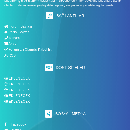
büyümek için bir platform sağlamaktır. SirCoder.com, her seviyede becerilere sahip
olanların, deneyimlerini paylaşabileceği ve yeni şeyler öğrenebileceği bir yerdir..
BAĞLANTILAR
Forum Sayfası
Portal Sayfası
İletişim
Arşiv
Forumları Okundu Kabul Et
RSS
DOST SITELER
EKLENECEK
EKLENECEK
EKLENECEK
EKLENECEK
EKLENECEK
SOSYAL MEDYA
Facebook