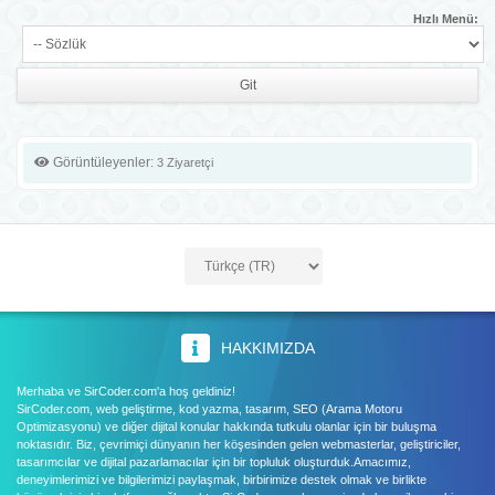
Hızlı Menü:
Görüntüleyenler:
3 Ziyaretçi
HAKKIMIZDA
Merhaba ve SirCoder.com'a hoş geldiniz!
SirCoder.com, web geliştirme, kod yazma, tasarım, SEO (Arama Motoru
Optimizasyonu) ve diğer dijital konular hakkında tutkulu olanlar için bir buluşma
noktasıdır. Biz, çevrimiçi dünyanın her köşesinden gelen webmasterlar, geliştiriciler,
tasarımcılar ve dijital pazarlamacılar için bir topluluk oluşturduk.Amacımız,
deneyimlerimizi ve bilgilerimizi paylaşmak, birbirimize destek olmak ve birlikte