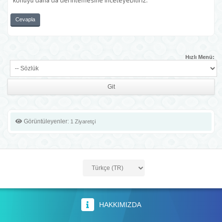
konuyu daha da derinlemesine inceleyebiliriz.
Cevapla
Hızlı Menü:
Görüntüleyenler:
1 Ziyaretçi
HAKKIMIZDA