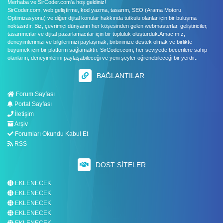
Merhaba ve SirCoder.com'a hoş geldiniz!
SirCoder.com, web geliştirme, kod yazma, tasarım, SEO (Arama Motoru
Optimizasyonu) ve diğer dijital konular hakkında tutkulu olanlar için bir buluşma
noktasıdır. Biz, çevrimiçi dünyanın her köşesinden gelen webmasterlar, geliştiriciler,
tasarımcılar ve dijital pazarlamacılar için bir topluluk oluşturduk.Amacımız,
deneyimlerimizi ve bilgilerimizi paylaşmak, birbirimize destek olmak ve birlikte
büyümek için bir platform sağlamaktır. SirCoder.com, her seviyede becerilere sahip
olanların, deneyimlerini paylaşabileceği ve yeni şeyler öğrenebileceği bir yerdir..
BAĞLANTILAR
Forum Sayfası
Portal Sayfası
İletişim
Arşiv
Forumları Okundu Kabul Et
RSS
DOST SITELER
EKLENECEK
EKLENECEK
EKLENECEK
EKLENECEK