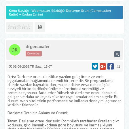
Konu Başlığı : Webmaster Sözlüğü: Derleme Oranı (Compilation
Ratio) – Kodun Evrimi
drgenacafer
Çevrimdışı
01-06-2025 TR Saat : 16:07
#1
Giriş: Derleme oranı, özellikle yazılım geliştirme ve web
uygulamaları bağlamında önemli bir terimdir. Bir programlama
dilinde yazılan kaynak kodun, makine diline veya daha düşük
seviyeli bir koda dönüştürülme sürecindeki verimliliği ve
optimizasyonunu ifade eder. Yüksek bir derleme oranı, daha hızlı
çalışan ve daha az kaynak tüketen uygulamalar anlamına gelir. Bu
durum, web sitelerinin performansı ve kullanıcı deneyimi açısından
kritik bir faktördür.
Derleme Oranının Anlamı ve Önemi:
Tanım: Derleme oranı, derleyici (compiler) tarafından üretilen çıktı
kodunun, girdi kaynak koduna göre boyutunu ve karmaşıklığını