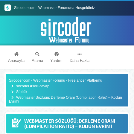
Sircoder.com - Webmaster Forumuna Hoşgeldiniz.
Sircoder.com Webmaster Forumu Kuralları
Anasayfa
Arama
Yardım
Daha Fazla
Sircoder.com - Webmaster Forumu - Freelancer Platformu
sircoder #sorucevap
Sözlük
Webmaster Sözlüğü: Derleme Oranı (Compilation Ratio) – Kodun
Evrimi
WEBMASTER SÖZLÜĞÜ: DERLEME ORANI
(COMPILATION RATIO) – KODUN EVRIMI