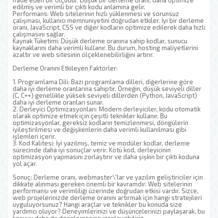
ifade eden bir ölçüdür. Düşük bir derleme oranı, daha optimize
edilmiş ve verimli bir çıktı kodu anlamına gelir.
Performans: Web sitelerinin hızlı yüklenmesi ve sorunsuz
çalışması, kullanıcı memnuniyetini doğrudan etkiler. İyi bir derleme
oranı, JavaScript, CSS ve diğer kodların optimize edilerek daha hızlı
çalışmasını sağlar.
Kaynak Tüketimi: Düşük derleme oranına sahip kodlar, sunucu
kaynaklarını daha verimli kullanır. Bu durum, hosting maliyetlerini
azaltır ve web sitesinin ölçeklenebilirliğini artırır.
Derleme Oranını Etkileyen Faktörler:
1. Programlama Dili: Bazı programlama dilleri, diğerlerine göre
daha iyi derleme oranlarına sahiptir. Örneğin, düşük seviyeli diller
(C, C++) genellikle yüksek seviyeli dillerden (Python, JavaScript)
daha iyi derleme oranları sunar.
2. Derleyici Optimizasyonları: Modern derleyiciler, kodu otomatik
olarak optimize etmek için çeşitli teknikler kullanır. Bu
optimizasyonlar, gereksiz kodların temizlenmesi, döngülerin
iyileştirilmesi ve değişkenlerin daha verimli kullanılması gibi
işlemleri içerir.
3. Kod Kalitesi: İyi yazılmış, temiz ve modüler kodlar, derleme
sürecinde daha iyi sonuçlar verir. Kötü kod, derleyicinin
optimizasyon yapmasını zorlaştırır ve daha şişkin bir çıktı koduna
yol açar.
Sonuç: Derleme oranı, webmaster\'lar ve yazılım geliştiriciler için
dikkate alınması gereken önemli bir kavramdır. Web sitelerinin
performansı ve verimliliği üzerinde doğrudan etkisi vardır. Sizce,
web projelerinizde derleme oranını artırmak için hangi stratejileri
uyguluyorsunuz? Hangi araçlar ve teknikler bu konuda size
yardımcı oluyor? Deneyimlerinizi ve düşüncelerinizi paylaşarak, bu