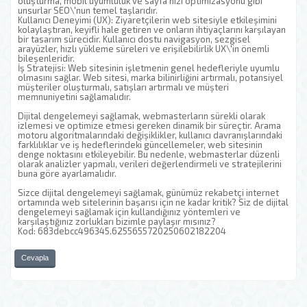
oluşturma, mobil uyumluluk ve sayfa hızı optimizasyonu gibi
unsurlar SEO\'nun temel taşlarıdır.
Kullanıcı Deneyimi (UX): Ziyaretçilerin web sitesiyle etkileşimini
kolaylaştıran, keyifli hale getiren ve onların ihtiyaçlarını karşılayan
bir tasarım sürecidir. Kullanıcı dostu navigasyon, sezgisel
arayüzler, hızlı yükleme süreleri ve erişilebilirlik UX\'in önemli
bileşenleridir.
İş Stratejisi: Web sitesinin işletmenin genel hedefleriyle uyumlu
olmasını sağlar. Web sitesi, marka bilinirliğini artırmalı, potansiyel
müşteriler oluşturmalı, satışları artırmalı ve müşteri
memnuniyetini sağlamalıdır.
Dijital dengelemeyi sağlamak, webmasterların sürekli olarak
izlemesi ve optimize etmesi gereken dinamik bir süreçtir. Arama
motoru algoritmalarındaki değişiklikler, kullanıcı davranışlarındaki
farklılıklar ve iş hedeflerindeki güncellemeler, web sitesinin
denge noktasını etkileyebilir. Bu nedenle, webmasterlar düzenli
olarak analizler yapmalı, verileri değerlendirmeli ve stratejilerini
buna göre ayarlamalıdır.
Sizce dijital dengelemeyi sağlamak, günümüz rekabetçi internet
ortamında web sitelerinin başarısı için ne kadar kritik? Siz de dijital
dengelemeyi sağlamak için kullandığınız yöntemleri ve
karşılaştığınız zorlukları bizimle paylaşır mısınız?
Kod: 683debcc496345.6255655720250602182204
Cevapla