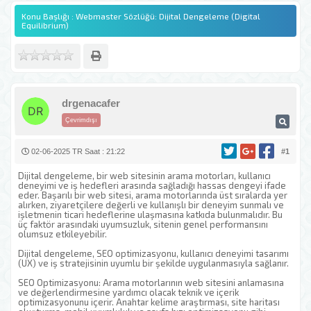
Konu Başlığı : Webmaster Sözlüğü: Dijital Dengeleme (Digital
Equilibrium)
drgenacafer
Çevrimdışı
02-06-2025 TR Saat : 21:22
#1
Dijital dengeleme, bir web sitesinin arama motorları, kullanıcı
deneyimi ve iş hedefleri arasında sağladığı hassas dengeyi ifade
eder. Başarılı bir web sitesi, arama motorlarında üst sıralarda yer
alırken, ziyaretçilere değerli ve kullanışlı bir deneyim sunmalı ve
işletmenin ticari hedeflerine ulaşmasına katkıda bulunmalıdır. Bu
üç faktör arasındaki uyumsuzluk, sitenin genel performansını
olumsuz etkileyebilir.
Dijital dengeleme, SEO optimizasyonu, kullanıcı deneyimi tasarımı
(UX) ve iş stratejisinin uyumlu bir şekilde uygulanmasıyla sağlanır.
SEO Optimizasyonu: Arama motorlarının web sitesini anlamasına
ve değerlendirmesine yardımcı olacak teknik ve içerik
optimizasyonunu içerir. Anahtar kelime araştırması, site haritası