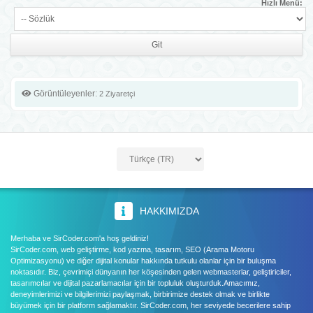
Hızlı Menü:
Görüntüleyenler:
2 Ziyaretçi
HAKKIMIZDA
Merhaba ve SirCoder.com'a hoş geldiniz!
SirCoder.com, web geliştirme, kod yazma, tasarım, SEO (Arama Motoru
Optimizasyonu) ve diğer dijital konular hakkında tutkulu olanlar için bir buluşma
noktasıdır. Biz, çevrimiçi dünyanın her köşesinden gelen webmasterlar, geliştiriciler,
tasarımcılar ve dijital pazarlamacılar için bir topluluk oluşturduk.Amacımız,
deneyimlerimizi ve bilgilerimizi paylaşmak, birbirimize destek olmak ve birlikte
büyümek için bir platform sağlamaktır. SirCoder.com, her seviyede becerilere sahip