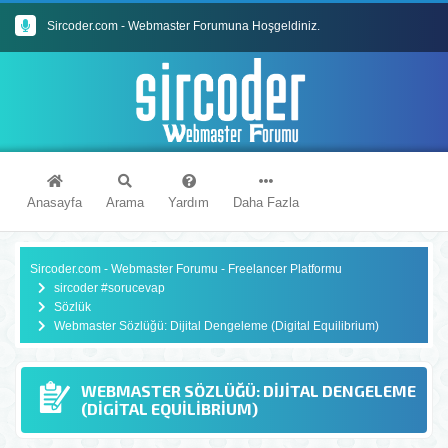
Sircoder.com - Webmaster Forumuna Hoşgeldiniz.
Sircoder.com Webmaster Forumu Kuralları
Anasayfa
Arama
Yardım
Daha Fazla
Sircoder.com - Webmaster Forumu - Freelancer Platformu
sircoder #sorucevap
Sözlük
Webmaster Sözlüğü: Dijital Dengeleme (Digital Equilibrium)
WEBMASTER SÖZLÜĞÜ: DIJITAL DENGELEME
(DIGITAL EQUILIBRIUM)