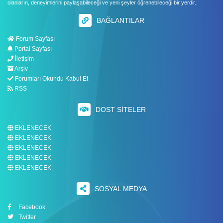
olanların, deneyimlerini paylaşabileceği ve yeni şeyler öğrenebileceği bir yerdir..
BAĞLANTILAR
Forum Sayfası
Portal Sayfası
İletişim
Arşiv
Forumları Okundu Kabul Et
RSS
DOST SITELER
EKLENECEK
EKLENECEK
EKLENECEK
EKLENECEK
EKLENECEK
SOSYAL MEDYA
Facebook
Twitter