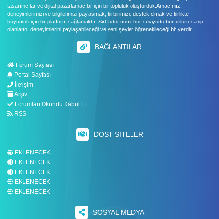
tasarımcılar ve dijital pazarlamacılar için bir topluluk oluşturduk.Amacımız,
deneyimlerimizi ve bilgilerimizi paylaşmak, birbirimize destek olmak ve birlikte
büyümek için bir platform sağlamaktır. SirCoder.com, her seviyede becerilere sahip
olanların, deneyimlerini paylaşabileceği ve yeni şeyler öğrenebileceği bir yerdir..
BAĞLANTILAR
Forum Sayfası
Portal Sayfası
İletişim
Arşiv
Forumları Okundu Kabul Et
RSS
DOST SITELER
EKLENECEK
EKLENECEK
EKLENECEK
EKLENECEK
EKLENECEK
SOSYAL MEDYA