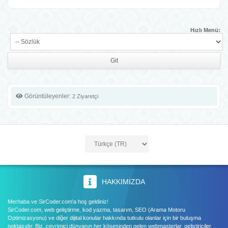
Hızlı Menü:
Görüntüleyenler:
2 Ziyaretçi
HAKKIMIZDA
Merhaba ve SirCoder.com'a hoş geldiniz!
SirCoder.com, web geliştirme, kod yazma, tasarım, SEO (Arama Motoru
Optimizasyonu) ve diğer dijital konular hakkında tutkulu olanlar için bir buluşma
noktasıdır. Biz, çevrimiçi dünyanın her köşesinden gelen webmasterlar, geliştiriciler,