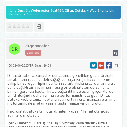
Konu Başlığı : Webmaster Sözlüğü: Dijital Detoks – Web Siteniz İçin
Yenilenme Zamanı
drgenacafer
Çevrimdışı
01-06-2025 TR Saat : 16:03
#1
Dijital detoks, webmaster dünyasında genellikle göz ardı edilen
ancak sitenin uzun vadeli sağlığı ve başarısı için hayati öneme
sahip bir süreçtir. Tıpkı insanların zararlı alışkanlıklardan arınarak
daha sağlıklı bir yaşam sürmesi gibi, web siteleri de zamanla
biriken gereksiz kodlar, hatalı bağlantılar ve eskimiş içeriklerden
arındırıldığında daha verimli ve performanslı hale gelir. Dijital
detoks, web sitenizin potansiyelini ortaya çıkarmanıza ve arama
motorlarındaki sıralamasını iyileştirmenize yardımcı olur.
Peki, dijital detoks tam olarak neleri kapsar? Temel olarak şu
adımlardan oluşur:
İçerik Denetimi: Eski, güncelliğini yitirmiş veya düşük kaliteli