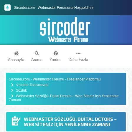
Sircoder.com - Webmaster Forumuna Hoşgeldiniz.
Sircoder.com Webmaster Forumu Kuralları
Anasayfa
Arama
Yardım
Daha Fazla
Sircoder.com - Webmaster Forumu - Freelancer Platformu
sircoder #sorucevap
Sözlük
Webmaster Sözlüğü: Dijital Detoks – Web Siteniz İçin Yenilenme
Zamanı
WEBMASTER SÖZLÜĞÜ: DIJITAL DETOKS –
WEB SITENIZ İÇIN YENILENME ZAMANI