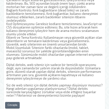
içeriklerin tespit edilerek güncellenmesi, iyileştirilmesi veya
kaldırılması. Bu, SEO açısından büyük önem taşır; çünkü arama
motorları her zaman taze ve değerli içeriği ödüllendirir.
Bağlantı Kontrolü: Kırık bağlantıların (dead links) ve zararlı
backlinklerin temizlenmesi. Kırık bağlantılar, kullanıcı deneyimini
olumsuz etkilerken, zararlı backlinkler sitenizin itibarını
zedeleyebilir.
Kod Optimizasyonu: Gereksiz kodların temizlenmesi, JavaScript ve
CSS dosyalarının optimize edilmesi. Bu, site hızını artırarak hem
kullanıcı deneyimini iyileştirir hem de arama motoru sıralamasını
olumlu yönde etkiler.
Eklenti ve Tema Kontrolü: Kullanılmayan veya güvenlik açıkları olan
eklentilerin ve temaların kaldırılması veya güncellenmesi.
Güvenlik, web sitelerinin en önemli unsurlarından biridir.
Mobil Uyumluluk: Sitenizin farklı cihazlarda (mobil, tablet,
masaüstü) sorunsuz bir şekilde görüntülendiğinden emin
olunması. Günümüzde mobil cihazlardan yapılan internet erişiminin
payı giderek artmaktadır.
Dijital detoks, web siteniz için sadece bir temizlik operasyonu
değil, aynı zamanda bir yatırım olarak da düşünülebilir. Uzmanlara
göre, düzenli olarak yapılan dijital detoks, sitenizin performansını
artırmanın yanı sıra, güvenlik açıklarını kapatmaya ve kullanıcı
deneyimini iyileştirmeye de yardımcı olur.
Siz de web siteniz için dijital detoks yapmayı düşünüyor musunuz?
Hangi adımları uygulamayı planlıyorsunuz? Dijital detoks
sürecinde karşılaştığınız zorluklar veya elde ettiğiniz başarılar
neler? Fikirlerinizi ve deneyimlerinizi bizimle paylaşın!
Cevapla