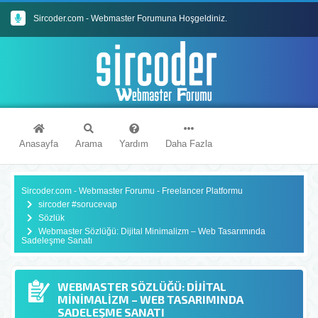
Sircoder.com - Webmaster Forumuna Hoşgeldiniz.
Sircoder.com Webmaster Forumu Kuralları
Anasayfa
Arama
Yardım
Daha Fazla
Sircoder.com - Webmaster Forumu - Freelancer Platformu
sircoder #sorucevap
Sözlük
Webmaster Sözlüğü: Dijital Minimalizm – Web Tasarımında
Sadeleşme Sanatı
WEBMASTER SÖZLÜĞÜ: DIJITAL
MINIMALIZM – WEB TASARIMINDA
SADELEŞME SANATI