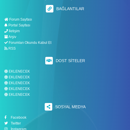
BAĞLANTILAR
Forum Sayfası
Portal Sayfası
İletişim
Arşiv
Forumları Okundu Kabul Et
RSS
DOST SITELER
EKLENECEK
EKLENECEK
EKLENECEK
EKLENECEK
EKLENECEK
SOSYAL MEDYA
Facebook
Twitter
İnstagram