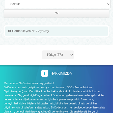
Görüntüleyenler:
2 Ziyaretçi
HAKKIMIZDA
Merhaba ve SirCoder.com'a hoş geldiniz!
SirCoder.com, web geliştirme, kod yazma, tasarım, SEO (Arama Motoru
Optimizasyonu) ve diğer dijital konular hakkında tutkulu olanlar için bir buluşma
noktasıdır. Biz, çevrimiçi dünyanın her köşesinden gelen webmasterlar, geliştiriciler,
tasarımcılar ve dijital pazarlamacılar için bir topluluk oluşturduk.Amacımız,
deneyimlerimizi ve bilgilerimizi paylaşmak, birbirimize destek olmak ve birlikte
büyümek için bir platform sağlamaktır. SirCoder.com, her seviyede becerilere sahip
olanların, deneyimlerini paylaşabileceği ve yeni şeyler öğrenebileceği bir yerdir..