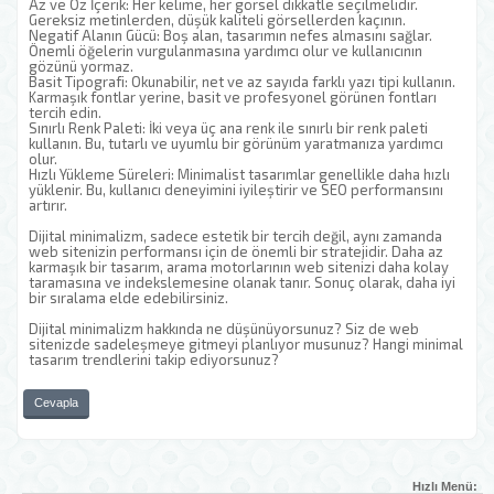
Az ve Öz İçerik: Her kelime, her görsel dikkatle seçilmelidir.
Gereksiz metinlerden, düşük kaliteli görsellerden kaçının.
Negatif Alanın Gücü: Boş alan, tasarımın nefes almasını sağlar.
Önemli öğelerin vurgulanmasına yardımcı olur ve kullanıcının
gözünü yormaz.
Basit Tipografi: Okunabilir, net ve az sayıda farklı yazı tipi kullanın.
Karmaşık fontlar yerine, basit ve profesyonel görünen fontları
tercih edin.
Sınırlı Renk Paleti: İki veya üç ana renk ile sınırlı bir renk paleti
kullanın. Bu, tutarlı ve uyumlu bir görünüm yaratmanıza yardımcı
olur.
Hızlı Yükleme Süreleri: Minimalist tasarımlar genellikle daha hızlı
yüklenir. Bu, kullanıcı deneyimini iyileştirir ve SEO performansını
artırır.
Dijital minimalizm, sadece estetik bir tercih değil, aynı zamanda
web sitenizin performansı için de önemli bir stratejidir. Daha az
karmaşık bir tasarım, arama motorlarının web sitenizi daha kolay
taramasına ve indekslemesine olanak tanır. Sonuç olarak, daha iyi
bir sıralama elde edebilirsiniz.
Dijital minimalizm hakkında ne düşünüyorsunuz? Siz de web
sitenizde sadeleşmeye gitmeyi planlıyor musunuz? Hangi minimal
tasarım trendlerini takip ediyorsunuz?
Cevapla
Hızlı Menü: