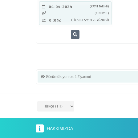
04-04-2024
(KAYIT TARIHI)
(CINSIYET)
0 (0%)
(TICARET SAYISI VE YÜZDESI)
Görüntüleyenler:
1 Ziyaretçi
HAKKIMIZDA