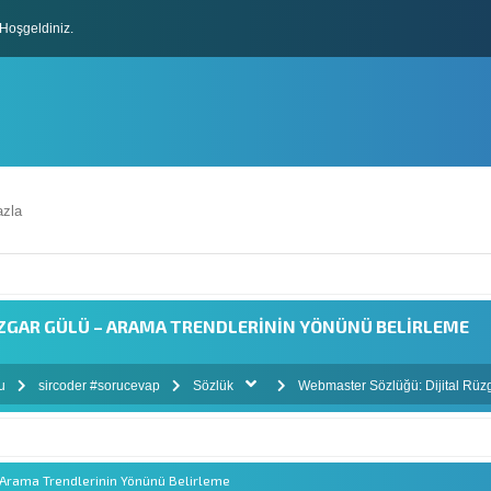
Hoşgeldiniz.
lları
zla
ZGAR GÜLÜ – ARAMA TRENDLERININ YÖNÜNÜ BELIRLEME
mu
sircoder #sorucevap
Sözlük
Webmaster Sözlüğü: Dijital Rüz
– Arama Trendlerinin Yönünü Belirleme