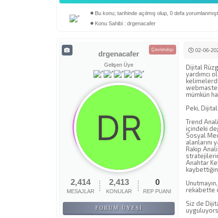
Bu konu; tarihinde açılmış olup, 0 defa yorumlanmıştı
Derecelendirme: 0/5 - 0 oy
1
2
3
4
5
Konu Sahibi : drgenacafer
Çevrimdışı
02-06-202
drgenacafer
Gelişen Üye
Dijital Rüz
yardımcı ol
kelimelerde
webmaster\'
mümkün hal
Peki, Dijita
Trend Anali
içindeki de
Sosyal Medy
alanlarını y
Rakip Anali
stratejileri
Anahtar Kel
kaybettiğin
2,414
2,413
0
Unutmayın, 
rekabette ö
MESAJLAR
KONULAR
REP PUANI
Siz de Dij
FORUM ÜYESI
uyguluyorsu