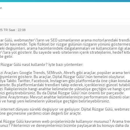
r.
5 TR Saat : 22:08
gar Gülü, webmaster\'ların ve SEO uzmanlarının arama motorlarındaki trendle
an bir kavramdır. Tıpkı fiziksel bir rüzgar gülünün rüzgarın yönünü göstermes
ki değişimleri, arama hacimlerindeki dalgalanmaları ve kullanıcıların ilgi al
lara yol gösterir. Bu sayede web sitelerinin içerik stratejilerini, hedef kitl
e gelir.
l Rüzgar Gülü nasıl kullanılır? İşte bazı yöntemler:
zi Araçları: Google Trends, SEMrush, Ahrefs gibi araçlar, popüler arama ter
ğişimlerini gösterir. Bu araçlar, Dijital Rüzgar Gülü\'nün temelini oluşturur.
a Takibi: Twitter, Facebook, Instagram gibi platformlarda öne çıkan konular, h
ansıtır. Bu platformlardaki trendleri takip ederek, içeriklerinizi güncel tutabili
zi: Rakiplerinizin hangi anahtar kelimelerde yükselişe geçtiğini ve hangi içer
nizi geliştirebilirsiniz. Bu da Dijital Rüzgar Gülü\'nün önemli bir parçasıdır.
ime Araştırması: Mevcut anahtar kelimelerinizin performansını düzenli olara
i ve hangi yeni kelimelerin yükselişe geçtiğini belirleyebilirsiniz.
internet dünyası sürekli değişiyor ve gelişiyor. Dijital Rüzgar Gülü, webma
ne geçmesine yardımcı olan değerli bir araçtır.
ital Rüzgar Gülü kavramını web projelerinizde kullanıyor musunuz? Arama tr
nuz? Fikirlerinizi ve deneyimlerinizi bizimle paylaşarak bu konuyu daha da z