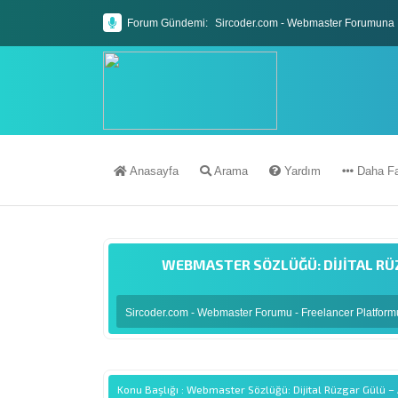
Forum Gündemi:
Sircoder.com - Webmaster Forumuna 
Sircoder.com Webmaster Forumu Kura
Anasayfa
Arama
Yardım
Daha Fa
WEBMASTER SÖZLÜĞÜ: DIJITAL RÜ
Sircoder.com - Webmaster Forumu - Freelancer Platfor
Konu Başlığı : Webmaster Sözlüğü: Dijital Rüzgar Gülü 