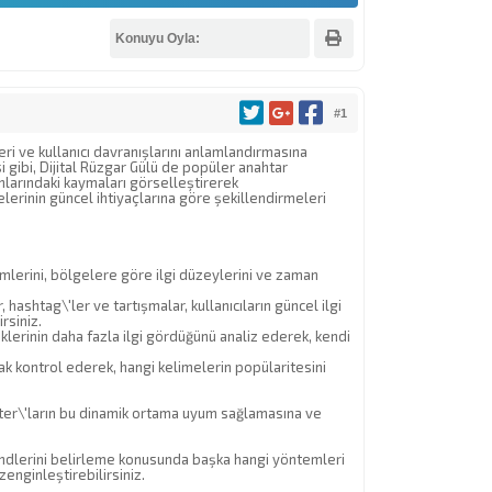
Konuyu Oyla:
#1
ri ve kullanıcı davranışlarını anlamlandırmasına
i gibi, Dijital Rüzgar Gülü de popüler anahtar
anlarındaki kaymaları görselleştirerek
elerinin güncel ihtiyaçlarına göre şekillendirmeleri
imlerini, bölgelere göre ilgi düzeylerini ve zaman
ashtag\'ler ve tartışmalar, kullanıcıların güncel ilgi
rsiniz.
iklerinin daha fazla ilgi gördüğünü analiz ederek, kendi
k kontrol ederek, hangi kelimelerin popülaritesini
ster\'ların bu dinamik ortama uyum sağlamasına ve
endlerini belirleme konusunda başka hangi yöntemleri
enginleştirebilirsiniz.