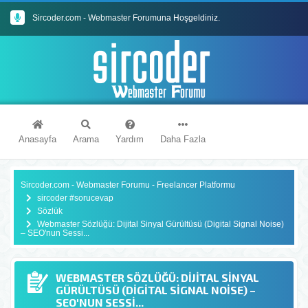
Sircoder.com - Webmaster Forumuna Hoşgeldiniz.
Sircoder.com Webmaster Forumu Kuralları
Anasayfa
Arama
Yardım
Daha Fazla
Sircoder.com - Webmaster Forumu - Freelancer Platformu
sircoder #sorucevap
Sözlük
Webmaster Sözlüğü: Dijital Sinyal Gürültüsü (Digital Signal Noise)
– SEO'nun Sessi...
WEBMASTER SÖZLÜĞÜ: DIJITAL SINYAL
GÜRÜLTÜSÜ (DIGITAL SIGNAL NOISE) –
SEO'NUN SESSI...