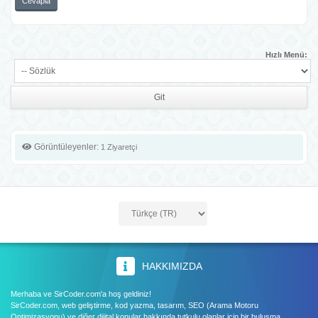
Cevapla
Hızlı Menü:
Görüntüleyenler:
1 Ziyaretçi
HAKKIMIZDA
Merhaba ve SirCoder.com'a hoş geldiniz!
SirCoder.com, web geliştirme, kod yazma, tasarım, SEO (Arama Motoru
Optimizasyonu) ve diğer dijital konular hakkında tutkulu olanlar için bir buluşma