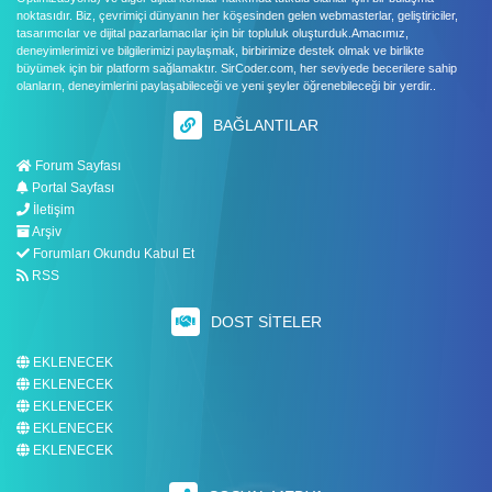
noktasıdır. Biz, çevrimiçi dünyanın her köşesinden gelen webmasterlar, geliştiriciler,
tasarımcılar ve dijital pazarlamacılar için bir topluluk oluşturduk.Amacımız,
deneyimlerimizi ve bilgilerimizi paylaşmak, birbirimize destek olmak ve birlikte
büyümek için bir platform sağlamaktır. SirCoder.com, her seviyede becerilere sahip
olanların, deneyimlerini paylaşabileceği ve yeni şeyler öğrenebileceği bir yerdir..
BAĞLANTILAR
Forum Sayfası
Portal Sayfası
İletişim
Arşiv
Forumları Okundu Kabul Et
RSS
DOST SITELER
EKLENECEK
EKLENECEK
EKLENECEK
EKLENECEK
EKLENECEK