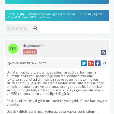
Konu Başlığı : Webmaster Sözlüğü: Dijital Sinyal Gürültüsü (Digital
Signal Noise) – SEO'nun Sessi...
drgenacafer
Çevrimdışı
02-06-2025 TR Saat : 20:07
#1
Dijital sinyal gürültüsü, bir web sitesinin SEO performansını
olumsuz etkileyen, ancak doğrudan fark edilmesi zor olan
faktörlerin genel adıdır. Tıpkı bir radyo yayınında istenmeyen
cızırtılar gibi, bu gürültü de arama motorlarının site içeriğini doğru
bir şekilde anlamasını ve sıralamasını engelleyebilir. Genellikle
küçük, birbiriyle bağlantılı sorunların bir araya gelmesiyle oluşur
ve SEO çalışmalarının verimliliğini düşürür.
Peki, bu dijital sinyal gürültüsü nelere yol açabilir? İşte bazı yaygın
örnekler:
Düşük Kaliteli İçerik: İnce, yetersiz veya kopya içerik, sitenin