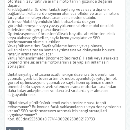
otoritesini zayıflatır ve arama motorlarının gözünde değerini
düşürür.
Kırık Bağlantılar (Broken Links): Sayfa içi veya sayfa dışı kırık
bağlantılar, kullanıcı deneyimini olumsuz etkiler ve arama motoru
tarayıcılarının siteyi eksik taramasına neden olabilir.
Yetersiz Mobil Uyumluluk: Mobil cihazlarda düzgün
görüntülenmeyen veya yavaş yüklenen siteler, mobil öncelikli
indekslemede geri plana düşebilir.
Optimizasyonsuz Görseller: Yüksek boyutlu, alt etiketleri eksik
veya alakasız görseller, sayfa hızını yavaşlatır ve SEO
performansını olumsuz etkiler.
Yavaş Yükleme Hızı: Sayfa yükleme hızının yavaş olması,
kullanıcıların siteden hemen ayrılmasına ve dolayısıyla bounce
rate\'in artmasına yol açar.
Yanlış Yönlendirmeler (Incorrect Redirects): Hatalı veya gereksiz
yönlendirmeler, arama motorlarının site yapısını anlamasını
zorlaştırır.
Dijital sinyal gürültüsünü azaltmak için düzenli site denetimleri
yapmak, içerik kalitesini artırmak, mobil uyumluluğu iyileştirmek,
görsel optimizasyonu yapmak ve sayfa hızını optimize etmek
önemlidir. Bu sayede, web sitenizin arama motorları tarafından
daha kolay anlaşılmasını ve daha üst sıralarda yer almasını
sağlayabilirsiniz.
Dijital sinyal gürültüsünü kendi web sitenizde nasıl tespit
ediyorsunuz? Bu konuda farklı yaklaşımlarınız veya deneyimleriniz
var mı? SEO performansınızı artırmak için hangi stratejileri
uyguluyorsunuz?
Kod: 683dda553690a8.7741490920250602170733