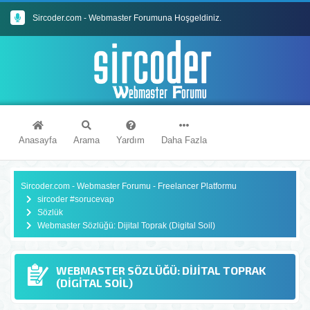
Sircoder.com - Webmaster Forumuna Hoşgeldiniz.
Sircoder.com Webmaster Forumu Kuralları
Anasayfa
Arama
Yardım
Daha Fazla
Sircoder.com - Webmaster Forumu - Freelancer Platformu
sircoder #sorucevap
Sözlük
Webmaster Sözlüğü: Dijital Toprak (Digital Soil)
WEBMASTER SÖZLÜĞÜ: DIJITAL TOPRAK
(DIGITAL SOIL)