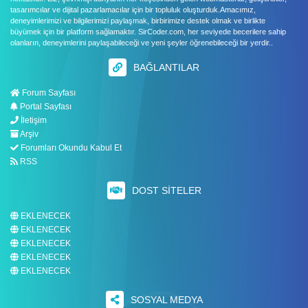
tasarımcılar ve dijital pazarlamacılar için bir topluluk oluşturduk.Amacımız,
deneyimlerimizi ve bilgilerimizi paylaşmak, birbirimize destek olmak ve birlikte
büyümek için bir platform sağlamaktır. SirCoder.com, her seviyede becerilere sahip
olanların, deneyimlerini paylaşabileceği ve yeni şeyler öğrenebileceği bir yerdir..
BAĞLANTILAR
Forum Sayfası
Portal Sayfası
İletişim
Arşiv
Forumları Okundu Kabul Et
RSS
DOST SITELER
EKLENECEK
EKLENECEK
EKLENECEK
EKLENECEK
EKLENECEK
SOSYAL MEDYA