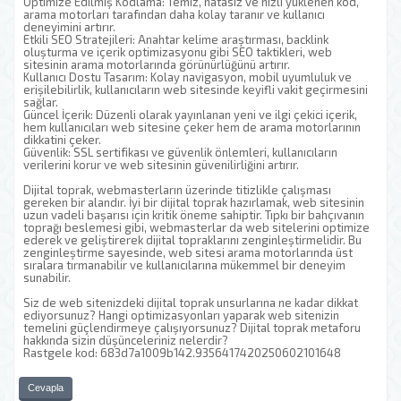
Optimize Edilmiş Kodlama: Temiz, hatasız ve hızlı yüklenen kod,
arama motorları tarafından daha kolay taranır ve kullanıcı
deneyimini artırır.
Etkili SEO Stratejileri: Anahtar kelime araştırması, backlink
oluşturma ve içerik optimizasyonu gibi SEO taktikleri, web
sitesinin arama motorlarında görünürlüğünü artırır.
Kullanıcı Dostu Tasarım: Kolay navigasyon, mobil uyumluluk ve
erişilebilirlik, kullanıcıların web sitesinde keyifli vakit geçirmesini
sağlar.
Güncel İçerik: Düzenli olarak yayınlanan yeni ve ilgi çekici içerik,
hem kullanıcıları web sitesine çeker hem de arama motorlarının
dikkatini çeker.
Güvenlik: SSL sertifikası ve güvenlik önlemleri, kullanıcıların
verilerini korur ve web sitesinin güvenilirliğini artırır.
Dijital toprak, webmasterların üzerinde titizlikle çalışması
gereken bir alandır. İyi bir dijital toprak hazırlamak, web sitesinin
uzun vadeli başarısı için kritik öneme sahiptir. Tıpkı bir bahçıvanın
toprağı beslemesi gibi, webmasterlar da web sitelerini optimize
ederek ve geliştirerek dijital topraklarını zenginleştirmelidir. Bu
zenginleştirme sayesinde, web sitesi arama motorlarında üst
sıralara tırmanabilir ve kullanıcılarına mükemmel bir deneyim
sunabilir.
Siz de web sitenizdeki dijital toprak unsurlarına ne kadar dikkat
ediyorsunuz? Hangi optimizasyonları yaparak web sitenizin
temelini güçlendirmeye çalışıyorsunuz? Dijital toprak metaforu
hakkında sizin düşünceleriniz nelerdir?
Rastgele kod: 683d7a1009b142.9356417420250602101648
Cevapla