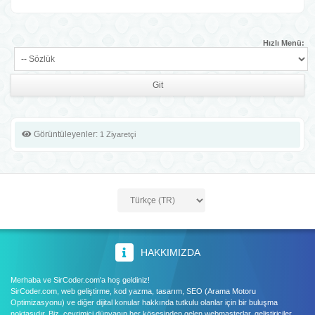
Hızlı Menü:
Görüntüleyenler:
1 Ziyaretçi
HAKKIMIZDA
Merhaba ve SirCoder.com'a hoş geldiniz!
SirCoder.com, web geliştirme, kod yazma, tasarım, SEO (Arama Motoru
Optimizasyonu) ve diğer dijital konular hakkında tutkulu olanlar için bir buluşma
noktasıdır. Biz, çevrimiçi dünyanın her köşesinden gelen webmasterlar, geliştiriciler,