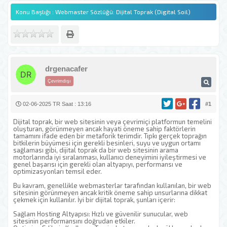
Konu Başlığı : Webmaster Sözlüğü: Dijital Toprak (Digital Soil)
drgenacafer
Çevrimdışı
02-06-2025 TR Saat : 13:16
#1
Dijital toprak, bir web sitesinin veya çevrimiçi platformun temelini
oluşturan, görünmeyen ancak hayati öneme sahip faktörlerin
tamamını ifade eden bir metaforik terimdir. Tıpkı gerçek toprağın
bitkilerin büyümesi için gerekli besinleri, suyu ve uygun ortamı
sağlaması gibi, dijital toprak da bir web sitesinin arama
motorlarında iyi sıralanması, kullanıcı deneyimini iyileştirmesi ve
genel başarısı için gerekli olan altyapıyı, performansı ve
optimizasyonları temsil eder.
Bu kavram, genellikle webmasterlar tarafından kullanılan, bir web
sitesinin görünmeyen ancak kritik öneme sahip unsurlarına dikkat
çekmek için kullanılır. İyi bir dijital toprak, şunları içerir:
Sağlam Hosting Altyapısı: Hızlı ve güvenilir sunucular, web
sitesinin performansını doğrudan etkiler.