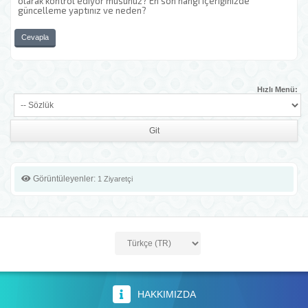
olarak kontrol ediyor musunuz? En son hangi içeriğinizde
güncelleme yaptınız ve neden?
Cevapla
Hızlı Menü:
Görüntüleyenler:
1 Ziyaretçi
HAKKIMIZDA