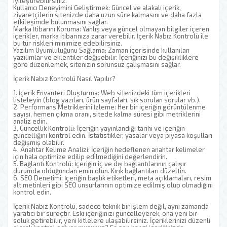
iyileştirebilirsiniz.
Kullanıcı Deneyimini Geliştirmek: Güncel ve alakalı içerik,
ziyaretçilerin sitenizde daha uzun süre kalmasını ve daha fazla
etkileşimde bulunmasını sağlar.
Marka İtibarını Koruma: Yanlış veya güncel olmayan bilgiler içeren
içerikler, marka itibarınıza zarar verebilir. İçerik Nabız Kontrolü ile
bu tür riskleri minimize edebilirsiniz.
Yazılım Uyumluluğunu Sağlama: Zaman içerisinde kullanılan
yazılımlar ve eklentiler değişebilir. İçeriğinizi bu değişikliklere
göre düzenlemek, sitenizin sorunsuz çalışmasını sağlar.
İçerik Nabız Kontrolü Nasıl Yapılır?
1. İçerik Envanteri Oluşturma: Web sitenizdeki tüm içerikleri
listeleyin (blog yazıları, ürün sayfaları, sık sorulan sorular vb.).
2. Performans Metriklerini İzleme: Her bir içeriğin görüntülenme
sayısı, hemen çıkma oranı, sitede kalma süresi gibi metriklerini
analiz edin.
3. Güncellik Kontrolü: İçeriğin yayınlandığı tarihi ve içeriğin
güncelliğini kontrol edin. İstatistikler, yasalar veya piyasa koşulları
değişmiş olabilir.
4. Anahtar Kelime Analizi: İçeriğin hedeflenen anahtar kelimeler
için hala optimize edilip edilmediğini değerlendirin.
5. Bağlantı Kontrolü: İçeriğin iç ve dış bağlantılarının çalışır
durumda olduğundan emin olun. Kırık bağlantıları düzeltin.
6. SEO Denetimi: İçeriğin başlık etiketleri, meta açıklamaları, resim
alt metinleri gibi SEO unsurlarının optimize edilmiş olup olmadığını
kontrol edin.
İçerik Nabız Kontrolü, sadece teknik bir işlem değil, aynı zamanda
yaratıcı bir süreçtir. Eski içeriğinizi güncelleyerek, ona yeni bir
soluk getirebilir, yeni kitlelere ulaşabilirsiniz. İçeriklerinizi düzenli