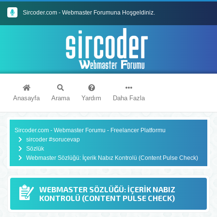
Sircoder.com - Webmaster Forumuna Hoşgeldiniz.
Sircoder.com Webmaster Forumu Kuralları
Anasayfa
Arama
Yardım
Daha Fazla
Sircoder.com - Webmaster Forumu - Freelancer Platformu
sircoder #sorucevap
Sözlük
Webmaster Sözlüğü: İçerik Nabız Kontrolü (Content Pulse Check)
WEBMASTER SÖZLÜĞÜ: İÇERIK NABIZ
KONTROLÜ (CONTENT PULSE CHECK)