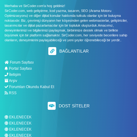
Merhaba ve SirCoder.com'a hoş geldiniz!
SirCoder.com, web geliştirme, kod yazma, tasarım, SEO (Arama Motoru
Optimizasyonu) ve diğer dijital konular hakkında tutkulu olanlar için bir buluşma
noktasıdır. Biz, çevrimiçi dünyanın her köşesinden gelen webmasterlar, geliştiriciler,
tasarımcılar ve dijital pazarlamacılar için bir topluluk oluşturduk.Amacımız,
deneyimlerimizi ve bilgilerimizi paylaşmak, birbirimize destek olmak ve birlikte
büyümek için bir platform sağlamaktır. SirCoder.com, her seviyede becerilere sahip
olanların, deneyimlerini paylaşabileceği ve yeni şeyler öğrenebileceği bir yerdir..
BAĞLANTILAR
Forum Sayfası
Portal Sayfası
İletişim
Arşiv
Forumları Okundu Kabul Et
RSS
DOST SITELER
EKLENECEK
EKLENECEK
EKLENECEK
EKLENECEK