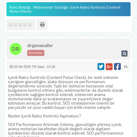
Konu Başlığı : Webmaster Sözlüğü: İçerik Nabız Kontrolü (Content
Pulse Check)
drgenacafer
Çevrimdışı
02-06-2025 TR Saat : 13:18
#1
İçerik Nabız Kontrolü (Content Pulse Check), bir web sitesinin
içeriğinin güncelliğini, alaka düzeyini ve performansını
değerlendirme sürecidir. Tıpkı bir doktorun hastasının vital
bulgularını kontrol etmesi gibi, webmasterlar da düzenli olarak
içeriklerinin sağlığını kontrol ederek, sitelerinin arama
motorlarında daha iyi sıralanmasını ve ziyaretçilere değer
katmasını amaçlar. Bu kontrol, SEO stratejilerinin önemli bir
parçasıdır ve uzun vadeli başarı için kritik öneme sahiptir.
Neden İçerik Nabız Kontrolü Yapmalıyız?
SEO Performansını Artırmak: Eskimiş, güncelliğini yitirmiş içerik,
arama motorları tarafından düşük değerli olarak algılanır.
İçeriklerinizi düzenli olarak kontrol ederek, SEO performansınızı