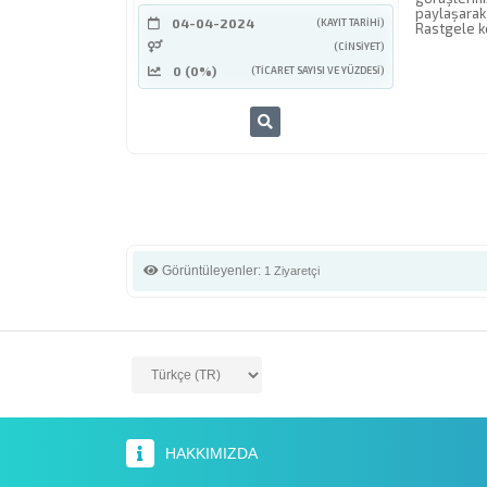
paylaşarak 
04-04-2024
(KAYIT TARIHI)
Rastgele 
(CINSIYET)
0 (0%)
(TICARET SAYISI VE YÜZDESI)
Görüntüleyenler:
1 Ziyaretçi
HAKKIMIZDA