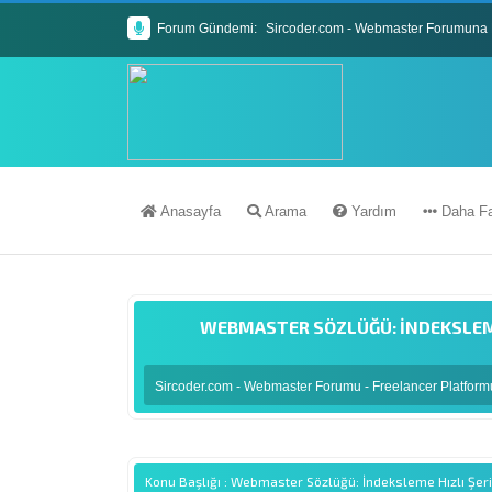
Forum Gündemi:
Sircoder.com - Webmaster Forumuna 
Sircoder.com Webmaster Forumu Kura
Anasayfa
Arama
Yardım
Daha Fa
WEBMASTER SÖZLÜĞÜ: İNDEKSLEME 
Sircoder.com - Webmaster Forumu - Freelancer Platfor
Konu Başlığı : Webmaster Sözlüğü: İndeksleme Hızlı Şerid