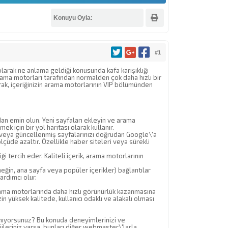
Konuyu Oyla:
#1
larak ne anlama geldiği konusunda kafa karışıklığı
ama motorları tarafından normalden çok daha hızlı bir
arak, içeriğinizin arama motorlarının VIP bölümünden
an emin olun. Yeni sayfaları ekleyin ve arama
ek için bir yol haritası olarak kullanır.
ni veya güncellenmiş sayfalarınızı doğrudan Google\'a
lçüde azaltır. Özellikle haber siteleri veya sürekli
iği tercih eder. Kaliteli içerik, arama motorlarının
rneğin, ana sayfa veya popüler içerikler) bağlantılar
ardımcı olur.
 arama motorlarında daha hızlı görünürlük kazanmasına
zin yüksek kalitede, kullanıcı odaklı ve alakalı olması
lanıyorsunuz? Bu konuda deneyimlerinizi ve
ileriniz varsa, bunları diğer webmaster\'larla