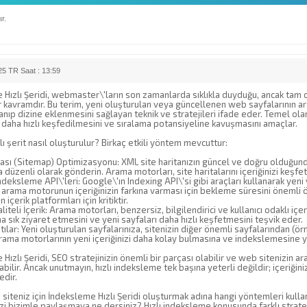
r.
5 TR Saat : 13:59
Hızlı Şeridi, webmaster\'ların son zamanlarda sıklıkla duyduğu, ancak tam o
 kavramdır. Bu terim, yeni oluşturulan veya güncellenen web sayfalarının ar
anıp dizine eklenmesini sağlayan teknik ve stratejileri ifade eder. Temel ol
 daha hızlı keşfedilmesini ve sıralama potansiyeline kavuşmasını amaçlar.
zlı şerit nasıl oluşturulur? Birkaç etkili yöntem mevcuttur:
itası (Sitemap) Optimizasyonu: XML site haritanızın güncel ve doğru olduğund
 düzenli olarak gönderin. Arama motorları, site haritalarını içeriğinizi keşfetm
ndeksleme API\'leri: Google\'ın Indexing API\'si gibi araçları kullanarak ye
u, arama motorunun içeriğinizin farkına varması için bekleme süresini önemli ö
içerik platformları için kritiktir.
liteli İçerik: Arama motorları, benzersiz, bilgilendirici ve kullanıcı odaklı içer
ha sık ziyaret etmesini ve yeni sayfaları daha hızlı keşfetmesini teşvik eder.
ntılar: Yeni oluşturulan sayfalarınıza, sitenizin diğer önemli sayfalarından (ö
arama motorlarının yeni içeriğinizi daha kolay bulmasına ve indekslemesine y
Hızlı Şeridi, SEO stratejinizin önemli bir parçası olabilir ve web sitenizin
abilir. Ancak unutmayın, hızlı indeksleme tek başına yeterli değildir; içeriğini
dir.
siteniz için İndeksleme Hızlı Şeridi oluşturmak adına hangi yöntemleri kul
zi bizimle paylaşmaya ne dersiniz? Hızlı indeksleme konusunda farklı stratej