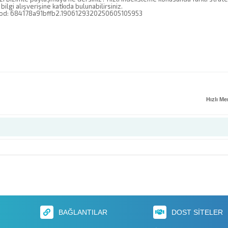
bilgi alışverişine katkıda bulunabilirsiniz.
kod: 684178a91bffb2.1906129320250605105953
Hızlı M
BAĞLANTILAR
DOST SITELER