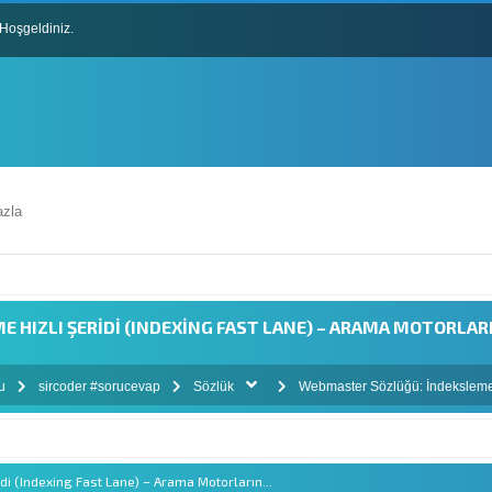
Hoşgeldiniz.
lları
zla
HIZLI ŞERIDI (INDEXING FAST LANE) – ARAMA MOTORLARIN
mu
sircoder #sorucevap
Sözlük
Webmaster Sözlüğü: İndeksleme H
i (Indexing Fast Lane) – Arama Motorların...