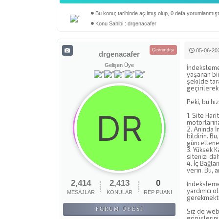
Bu konu; tarihinde açılmış olup, 0 defa yorumlanmıştı
Derecelendirme: 0/5 - 0 oy
1
2
3
4
5
Konu Sahibi : drgenacafer
Çevrimdışı
05-06-202
drgenacafer
Gelişen Üye
İndeksleme 
yaşanan bir
şekilde tar
geçirilerek
Peki, bu hı
1. Site Har
motorlarına
2. Anında İ
bildirin. B
güncellenen 
3. Yüksek Ka
sitenizi da
4. İç Bağla
verin. Bu, 
2,414
2,413
0
İndeksleme 
yardımcı ol
MESAJLAR
KONULAR
REP PUANI
gerekmekte
FORUM ÜYESI
Siz de web 
görüşlerini