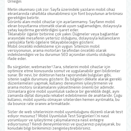
Örneğin:
Metin okunması çok zor: Sayfa üzerindeki yazıların mobil cihaz
ekranlarında rahatlıkla okunabilmesi için font boyutunun artırılması
gerektiğini belirtir.
Görüntü alanı mobil cihazlar için ayarlanmamış: Sayfanın mobil
ekran boyutlarına otomatik olarak uyum sağlamadığını, dolayısıyla
yatay kaydırma gerektirdiğini işaret eder.
Tıklanabilir öğeler birbirine çok yakın: Düğmeler veya bağlantılar
arasındaki mesafenin yetersiz olduğunu, dolayısıyla kullanıcıların
yanlışlıkla farklı öğelere tıklayabileceğini gösterir.
Mobil öncelikli indeksleme için uygun: Sitenizin mobil
versiyonunun, arama motorları tarafından öncelikli olarak
indekslendiğini ve bu durumun SEO açısından olumlu olduğunu
ifade eder.
Bu sürgünler, webmaster\'lara, sitelerini mobil cihazlar için
optimize etme konusunda somut ve uygulanabilir geri bildirimler
sunar. Bir nevi, bir doktorun hasta raporundaki bulguları gibi,
sitenin sağlık durumunu gösterir. Bu bilgileri dikkate alarak gerekli
düzenlemeleri yapmak, kullanıcı deneyimini iyileştirmenin ve
arama motoru sıralamalarını yükseltmenin önemli bir adımıdır.
Uzmanlara göre mobil uyumluluk sadece bir gereklilik değil, aynı
zamanda dijital dünyada rekabet edebilmenin de anahtarıdır. Çoğu
kullanıcı, mobil uyumlu olmayan sitelerden hemen ayrılmakta, bu
da bounce rate oranını artırmaktadır.
Sizler de web sitelerinizin mobil uyumluluğunu düzenli olarak test
ediyor musunuz? Mobil Uyumluluk Test Sürgünleri\'ni nasıl
yorumluyor ve iyileştirme çalışmalarınıza nasıl entegre
ediyorsunuz? Kendi deneyimlerinizi ve ipuçlarınızı paylaşarak, bu
konudaki bilgi birikimimizi zenginleştirebilirsiniz.