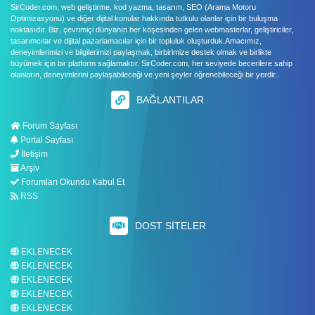
SirCoder.com, web geliştirme, kod yazma, tasarım, SEO (Arama Motoru
Optimizasyonu) ve diğer dijital konular hakkında tutkulu olanlar için bir buluşma
noktasıdır. Biz, çevrimiçi dünyanın her köşesinden gelen webmasterlar, geliştiriciler,
tasarımcılar ve dijital pazarlamacılar için bir topluluk oluşturduk.Amacımız,
deneyimlerimizi ve bilgilerimizi paylaşmak, birbirimize destek olmak ve birlikte
büyümek için bir platform sağlamaktır. SirCoder.com, her seviyede becerilere sahip
olanların, deneyimlerini paylaşabileceği ve yeni şeyler öğrenebileceği bir yerdir..
BAĞLANTILAR
Forum Sayfası
Portal Sayfası
İletişim
Arşiv
Forumları Okundu Kabul Et
RSS
DOST SITELER
EKLENECEK
EKLENECEK
EKLENECEK
EKLENECEK
EKLENECEK