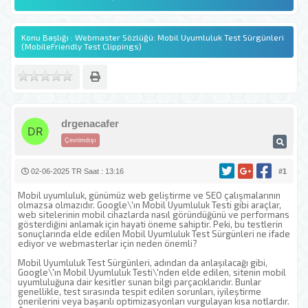
Konu Başlığı : Webmaster Sözlüğü: Mobil Uyumluluk Test Sürgünleri
(MobileFriendly Test Clippings)
drgenacafer
Çevrimdışı
02-06-2025 TR Saat : 13:16
#1
Mobil uyumluluk, günümüz web geliştirme ve SEO çalışmalarının
olmazsa olmazıdır. Google\'ın Mobil Uyumluluk Testi gibi araçlar,
web sitelerinin mobil cihazlarda nasıl göründüğünü ve performans
gösterdiğini anlamak için hayati öneme sahiptir. Peki, bu testlerin
sonuçlarında elde edilen Mobil Uyumluluk Test Sürgünleri ne ifade
ediyor ve webmasterlar için neden önemli?
Mobil Uyumluluk Test Sürgünleri, adından da anlaşılacağı gibi,
Google\'ın Mobil Uyumluluk Testi\'nden elde edilen, sitenin mobil
uyumluluğuna dair kesitler sunan bilgi parçacıklarıdır. Bunlar
genellikle, test sırasında tespit edilen sorunları, iyileştirme
önerilerini veya başarılı optimizasyonları vurgulayan kısa notlardır.