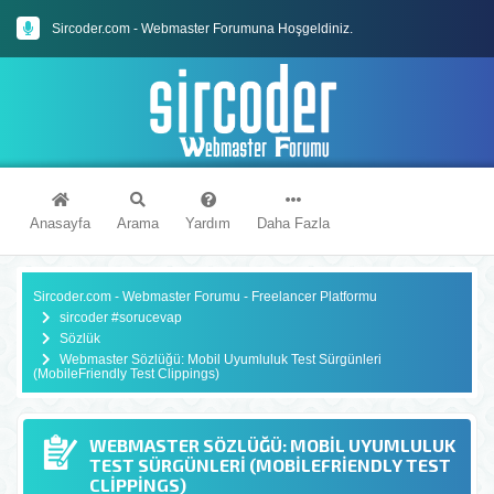
Sircoder.com - Webmaster Forumuna Hoşgeldiniz.
Sircoder.com Webmaster Forumu Kuralları
Anasayfa
Arama
Yardım
Daha Fazla
Sircoder.com - Webmaster Forumu - Freelancer Platformu
sircoder #sorucevap
Sözlük
Webmaster Sözlüğü: Mobil Uyumluluk Test Sürgünleri
(MobileFriendly Test Clippings)
WEBMASTER SÖZLÜĞÜ: MOBIL UYUMLULUK
TEST SÜRGÜNLERI (MOBILEFRIENDLY TEST
CLIPPINGS)