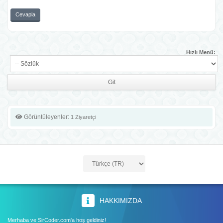
Cevapla
Hızlı Menü:
Görüntüleyenler:
1 Ziyaretçi
HAKKIMIZDA
Merhaba ve SirCoder.com'a hoş geldiniz!