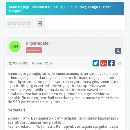
Konu Başlığı : Webmaster Sözlüğü: Sunucu Yorgunluğu (Server
Fatigue)
drgenacafer
Çevrimdışı
06-06-2025 TR Saat : 22:32
#1
Sunucu yorgunluğu, bir web sunucusunun, uzun süreli yüksek yük
altında çalışmasından kaynaklanan performans düşüşünü ifade
eder. Tıpkı sürekli koşan bir sporcunun yorulması gibi, sunucular da
aşırı trafik, yoğun veri işleme veya yetersiz optimizasyon
nedeniyle yorulabilir ve bu da web sitelerinin yavaşlamasına,
hatalara veya hatta tamamen erişilemez hale gelmesine yol
açabilir. Bu durum, hem kullanıcı deneyimini olumsuz etkiler hem
de SEO performansını düşürebilir.
Nedenleri:
Yüksek Trafik: Beklenmedik trafik artışları, sunucunun kapasitesini
aşarak yorulmasına neden olabilir.
Kaynak Tüketimi: Yoğun scriptler, büyük veritabanı sorguları veya