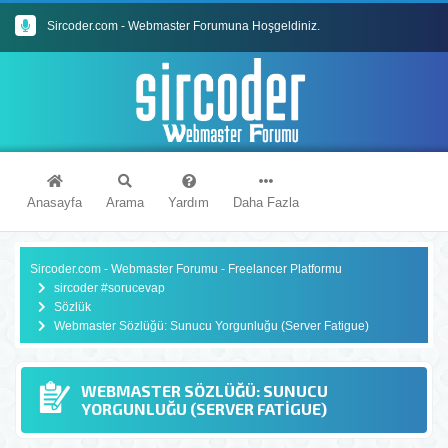
Sircoder.com - Webmaster Forumuna Hoşgeldiniz.
Sircoder.com Webmaster Forumu Kuralları
Anasayfa
Arama
Yardım
Daha Fazla
Sircoder.com - Webmaster Forumu - Freelancer Platformu
sircoder #sorucevap
Sözlük
Webmaster Sözlüğü: Sunucu Yorgunluğu (Server Fatigue)
WEBMASTER SÖZLÜĞÜ: SUNUCU
YORGUNLUĞU (SERVER FATIGUE)