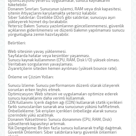
optimizasyonu yetersiz uygulamalar, sunucu kaynaklarını
tüketebilir.
Donanım Sınırları: Sunucunun işlemci, RAM veya disk kapasitesi,
sitenin ihtiyaçlarını karşılamakta yetersiz kalabilir.
Siber Saldırılar: Özellikle DDoS gibi saldırılar, sunucuyu aşırı
yükleyerek hizmet dışı bırakabilir.
Yetersiz Bakım: Sunucu yazılımlarının güncellenmemesi, güvenlik
açıklarının giderilmemesi ve düzenli bakımın yapılmaması sunucu
yorgunluğuna zemin hazırlayabilir.
Belirtileri:
Web sitesinin yavaş yüklenmesi.
Sayfalarda hatalar veya kesintiler yaşanması.
Sunucu kaynak kullanımının (CPU, RAM, Disk I/O) yüksek olması.
Veritabanı sorgularının yavaşlaması.
Ziyaretçilerin siteden hemen ayrılması (yüksek bounce rate).
Önleme ve Çözüm Yolları:
Sunucu İzleme: Sunucu performansını düzenli olarak izleyerek
sorunları erken teşhis etmek.
Optimizasyon: Web sitesini ve uygulamaları optimize ederek
sunucu kaynaklarını daha verimli kullanmak.
CDN Kullanımı: İçerik dağıtım ağı (CDN) kullanarak statik içerikleri
farklı sunuculardan sunarak ana sunucunun yükünü hafifletmek.
Önbellekleme: Sık erişilen içerikleri önbelleğe alarak sunucu
üzerindeki yükü azaltmak.
Donanım Yükseltmesi: Sunucu donanımını (CPU, RAM, Disk)
yükselterek kapasiteyi artırmak.
Yük Dengeleme: Birden fazla sunucu kullanarak trafiği dağıtmak.
Güvenlik Önlemleri: Siber saldırılara karşı güvenlik önlemleri