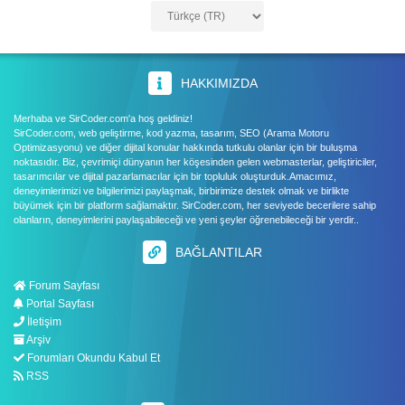
HAKKIMIZDA
Merhaba ve SirCoder.com'a hoş geldiniz!
SirCoder.com, web geliştirme, kod yazma, tasarım, SEO (Arama Motoru
Optimizasyonu) ve diğer dijital konular hakkında tutkulu olanlar için bir buluşma
noktasıdır. Biz, çevrimiçi dünyanın her köşesinden gelen webmasterlar, geliştiriciler,
tasarımcılar ve dijital pazarlamacılar için bir topluluk oluşturduk.Amacımız,
deneyimlerimizi ve bilgilerimizi paylaşmak, birbirimize destek olmak ve birlikte
büyümek için bir platform sağlamaktır. SirCoder.com, her seviyede becerilere sahip
olanların, deneyimlerini paylaşabileceği ve yeni şeyler öğrenebileceği bir yerdir..
BAĞLANTILAR
Forum Sayfası
Portal Sayfası
İletişim
Arşiv
Forumları Okundu Kabul Et
RSS