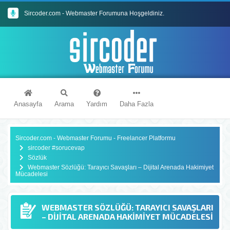
Sircoder.com - Webmaster Forumuna Hoşgeldiniz.
Sircoder.com Webmaster Forumu Kuralları
Anasayfa
Arama
Yardım
Daha Fazla
Sircoder.com - Webmaster Forumu - Freelancer Platformu
sircoder #sorucevap
Sözlük
Webmaster Sözlüğü: Tarayıcı Savaşları – Dijital Arenada Hakimiyet
Mücadelesi
WEBMASTER SÖZLÜĞÜ: TARAYICI SAVAŞLARI
– DIJITAL ARENADA HAKIMIYET MÜCADELESI