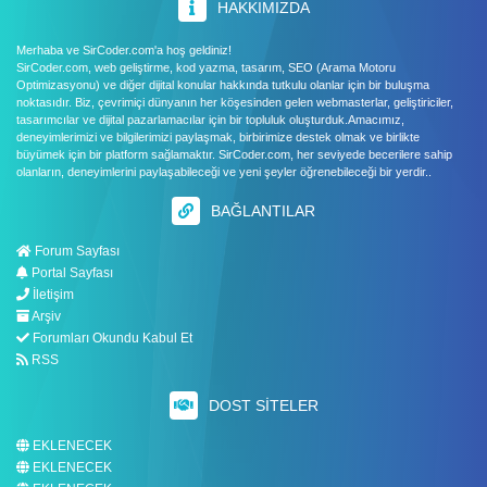
HAKKIMIZDA
Merhaba ve SirCoder.com'a hoş geldiniz!
SirCoder.com, web geliştirme, kod yazma, tasarım, SEO (Arama Motoru
Optimizasyonu) ve diğer dijital konular hakkında tutkulu olanlar için bir buluşma
noktasıdır. Biz, çevrimiçi dünyanın her köşesinden gelen webmasterlar, geliştiriciler,
tasarımcılar ve dijital pazarlamacılar için bir topluluk oluşturduk.Amacımız,
deneyimlerimizi ve bilgilerimizi paylaşmak, birbirimize destek olmak ve birlikte
büyümek için bir platform sağlamaktır. SirCoder.com, her seviyede becerilere sahip
olanların, deneyimlerini paylaşabileceği ve yeni şeyler öğrenebileceği bir yerdir..
BAĞLANTILAR
Forum Sayfası
Portal Sayfası
İletişim
Arşiv
Forumları Okundu Kabul Et
RSS
DOST SITELER
EKLENECEK
EKLENECEK