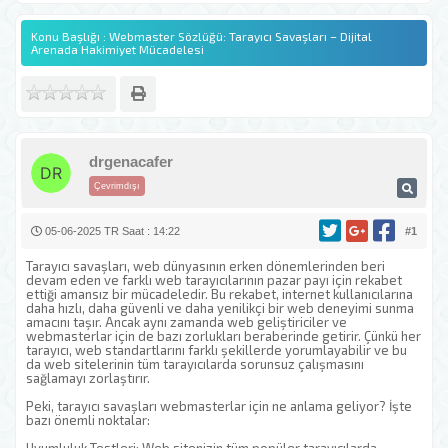
Konu Başlığı : Webmaster Sözlüğü: Tarayıcı Savaşları – Dijital
Arenada Hakimiyet Mücadelesi
drgenacafer
Çevrimdışı
05-06-2025 TR Saat : 14:22
#1
Tarayıcı savaşları, web dünyasının erken dönemlerinden beri
devam eden ve farklı web tarayıcılarının pazar payı için rekabet
ettiği amansız bir mücadeledir. Bu rekabet, internet kullanıcılarına
daha hızlı, daha güvenli ve daha yenilikçi bir web deneyimi sunma
amacını taşır. Ancak aynı zamanda web geliştiriciler ve
webmasterlar için de bazı zorlukları beraberinde getirir. Çünkü her
tarayıcı, web standartlarını farklı şekillerde yorumlayabilir ve bu
da web sitelerinin tüm tarayıcılarda sorunsuz çalışmasını
sağlamayı zorlaştırır.
Peki, tarayıcı savaşları webmasterlar için ne anlama geliyor? İşte
bazı önemli noktalar: