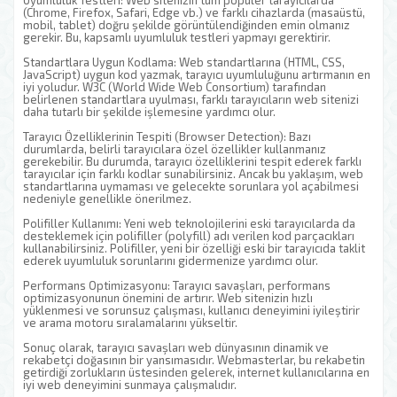
Uyumluluk Testleri: Web sitenizin tüm popüler tarayıcılarda
(Chrome, Firefox, Safari, Edge vb.) ve farklı cihazlarda (masaüstü,
mobil, tablet) doğru şekilde görüntülendiğinden emin olmanız
gerekir. Bu, kapsamlı uyumluluk testleri yapmayı gerektirir.
Standartlara Uygun Kodlama: Web standartlarına (HTML, CSS,
JavaScript) uygun kod yazmak, tarayıcı uyumluluğunu artırmanın en
iyi yoludur. W3C (World Wide Web Consortium) tarafından
belirlenen standartlara uyulması, farklı tarayıcıların web sitenizi
daha tutarlı bir şekilde işlemesine yardımcı olur.
Tarayıcı Özelliklerinin Tespiti (Browser Detection): Bazı
durumlarda, belirli tarayıcılara özel özellikler kullanmanız
gerekebilir. Bu durumda, tarayıcı özelliklerini tespit ederek farklı
tarayıcılar için farklı kodlar sunabilirsiniz. Ancak bu yaklaşım, web
standartlarına uymaması ve gelecekte sorunlara yol açabilmesi
nedeniyle genellikle önerilmez.
Polifiller Kullanımı: Yeni web teknolojilerini eski tarayıcılarda da
desteklemek için polifiller (polyfill) adı verilen kod parçacıkları
kullanabilirsiniz. Polifiller, yeni bir özelliği eski bir tarayıcıda taklit
ederek uyumluluk sorunlarını gidermenize yardımcı olur.
Performans Optimizasyonu: Tarayıcı savaşları, performans
optimizasyonunun önemini de artırır. Web sitenizin hızlı
yüklenmesi ve sorunsuz çalışması, kullanıcı deneyimini iyileştirir
ve arama motoru sıralamalarını yükseltir.
Sonuç olarak, tarayıcı savaşları web dünyasının dinamik ve
rekabetçi doğasının bir yansımasıdır. Webmasterlar, bu rekabetin
getirdiği zorlukların üstesinden gelerek, internet kullanıcılarına en
iyi web deneyimini sunmaya çalışmalıdır.