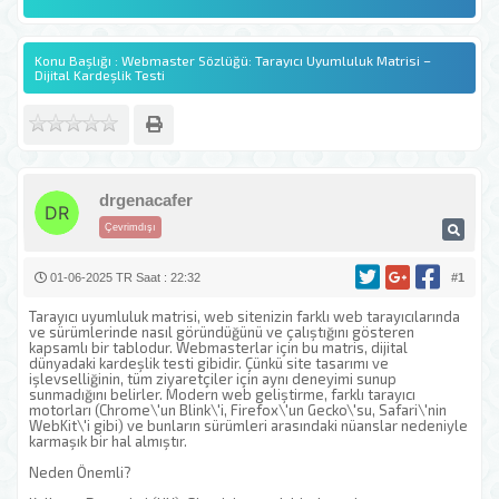
Konu Başlığı : Webmaster Sözlüğü: Tarayıcı Uyumluluk Matrisi –
Dijital Kardeşlik Testi
drgenacafer
Çevrimdışı
01-06-2025 TR Saat : 22:32
#1
Tarayıcı uyumluluk matrisi, web sitenizin farklı web tarayıcılarında
ve sürümlerinde nasıl göründüğünü ve çalıştığını gösteren
kapsamlı bir tablodur. Webmasterlar için bu matris, dijital
dünyadaki kardeşlik testi gibidir. Çünkü site tasarımı ve
işlevselliğinin, tüm ziyaretçiler için aynı deneyimi sunup
sunmadığını belirler. Modern web geliştirme, farklı tarayıcı
motorları (Chrome\'un Blink\'i, Firefox\'un Gecko\'su, Safari\'nin
WebKit\'i gibi) ve bunların sürümleri arasındaki nüanslar nedeniyle
karmaşık bir hal almıştır.
Neden Önemli?