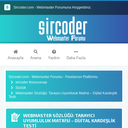
Sircoder.com - Webmaster Forumuna Hoşgeldiniz.
Sircoder.com Webmaster Forumu Kuralları
Anasayfa
Arama
Yardım
Daha Fazla
Sircoder.com - Webmaster Forumu - Freelancer Platformu
sircoder #sorucevap
Sözlük
Webmaster Sözlüğü: Tarayıcı Uyumluluk Matrisi – Dijital Kardeşlik
Testi
WEBMASTER SÖZLÜĞÜ: TARAYICI
UYUMLULUK MATRISI – DIJITAL KARDEŞLIK
TESTI