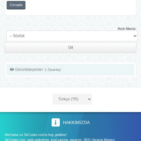
Cevapla
Hızlı Menü:
Görüntüleyenler:
1 Ziyaretçi
HAKKIMIZDA
Merhaba ve SirCoder.com'a hoş geldiniz!
SirCoder.com, web geliştirme, kod yazma, tasarım, SEO (Arama Motoru