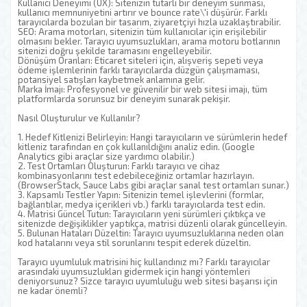
Kullanıcı Deneyimi (UX): Sitenizin tutarlı bir deneyim sunması,
kullanıcı memnuniyetini artırır ve bounce rate\'i düşürür. Farklı
tarayıcılarda bozulan bir tasarım, ziyaretçiyi hızla uzaklaştırabilir.
SEO: Arama motorları, sitenizin tüm kullanıcılar için erişilebilir
olmasını bekler. Tarayıcı uyumsuzlukları, arama motoru botlarının
sitenizi doğru şekilde taramasını engelleyebilir.
Dönüşüm Oranları: Eticaret siteleri için, alışveriş sepeti veya
ödeme işlemlerinin farklı tarayıcılarda düzgün çalışmaması,
potansiyel satışları kaybetmek anlamına gelir.
Marka İmajı: Profesyonel ve güvenilir bir web sitesi imajı, tüm
platformlarda sorunsuz bir deneyim sunarak pekişir.
Nasıl Oluşturulur ve Kullanılır?
1. Hedef Kitlenizi Belirleyin: Hangi tarayıcıların ve sürümlerin hedef
kitleniz tarafından en çok kullanıldığını analiz edin. (Google
Analytics gibi araçlar size yardımcı olabilir.)
2. Test Ortamları Oluşturun: Farklı tarayıcı ve cihaz
kombinasyonlarını test edebileceğiniz ortamlar hazırlayın.
(BrowserStack, Sauce Labs gibi araçlar sanal test ortamları sunar.)
3. Kapsamlı Testler Yapın: Sitenizin temel işlevlerini (formlar,
bağlantılar, medya içerikleri vb.) farklı tarayıcılarda test edin.
4. Matrisi Güncel Tutun: Tarayıcıların yeni sürümleri çıktıkça ve
sitenizde değişiklikler yaptıkça, matrisi düzenli olarak güncelleyin.
5. Bulunan Hataları Düzeltin: Tarayıcı uyumsuzluklarına neden olan
kod hatalarını veya stil sorunlarını tespit ederek düzeltin.
Tarayıcı uyumluluk matrisini hiç kullandınız mı? Farklı tarayıcılar
arasındaki uyumsuzlukları gidermek için hangi yöntemleri
deniyorsunuz? Sizce tarayıcı uyumluluğu web sitesi başarısı için
ne kadar önemli?