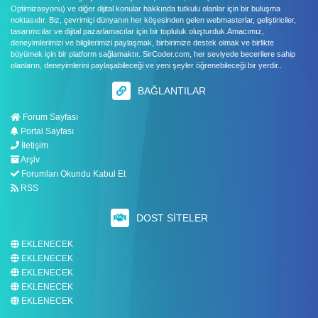
Optimizasyonu) ve diğer dijital konular hakkında tutkulu olanlar için bir buluşma
noktasıdır. Biz, çevrimiçi dünyanın her köşesinden gelen webmasterlar, geliştiriciler,
tasarımcılar ve dijital pazarlamacılar için bir topluluk oluşturduk.Amacımız,
deneyimlerimizi ve bilgilerimizi paylaşmak, birbirimize destek olmak ve birlikte
büyümek için bir platform sağlamaktır. SirCoder.com, her seviyede becerilere sahip
olanların, deneyimlerini paylaşabileceği ve yeni şeyler öğrenebileceği bir yerdir..
BAĞLANTILAR
Forum Sayfası
Portal Sayfası
İletişim
Arşiv
Forumları Okundu Kabul Et
RSS
DOST SITELER
EKLENECEK
EKLENECEK
EKLENECEK
EKLENECEK
EKLENECEK