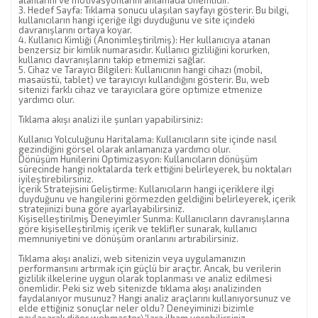
alanlarını ve motivasyonlarını anlamada önemlidir.
3. Hedef Sayfa: Tıklama sonucu ulaşılan sayfayı gösterir. Bu bilgi,
kullanıcıların hangi içeriğe ilgi duyduğunu ve site içindeki
davranışlarını ortaya koyar.
4. Kullanıcı Kimliği (Anonimleştirilmiş): Her kullanıcıya atanan
benzersiz bir kimlik numarasıdır. Kullanıcı gizliliğini korurken,
kullanıcı davranışlarını takip etmemizi sağlar.
5. Cihaz ve Tarayıcı Bilgileri: Kullanıcının hangi cihazı (mobil,
masaüstü, tablet) ve tarayıcıyı kullandığını gösterir. Bu, web
sitenizi farklı cihaz ve tarayıcılara göre optimize etmenize
yardımcı olur.
Tıklama akışı analizi ile şunları yapabilirsiniz:
Kullanıcı Yolculuğunu Haritalama: Kullanıcıların site içinde nasıl
gezindiğini görsel olarak anlamanıza yardımcı olur.
Dönüşüm Hunilerini Optimizasyon: Kullanıcıların dönüşüm
sürecinde hangi noktalarda terk ettiğini belirleyerek, bu noktaları
iyileştirebilirsiniz.
İçerik Stratejisini Geliştirme: Kullanıcıların hangi içeriklere ilgi
duyduğunu ve hangilerini görmezden geldiğini belirleyerek, içerik
stratejinizi buna göre ayarlayabilirsiniz.
Kişiselleştirilmiş Deneyimler Sunma: Kullanıcıların davranışlarına
göre kişiselleştirilmiş içerik ve teklifler sunarak, kullanıcı
memnuniyetini ve dönüşüm oranlarını artırabilirsiniz.
Tıklama akışı analizi, web sitenizin veya uygulamanızın
performansını artırmak için güçlü bir araçtır. Ancak, bu verilerin
gizlilik ilkelerine uygun olarak toplanması ve analiz edilmesi
önemlidir. Peki siz web sitenizde tıklama akışı analizinden
faydalanıyor musunuz? Hangi analiz araçlarını kullanıyorsunuz ve
elde ettiğiniz sonuçlar neler oldu? Deneyiminizi bizimle