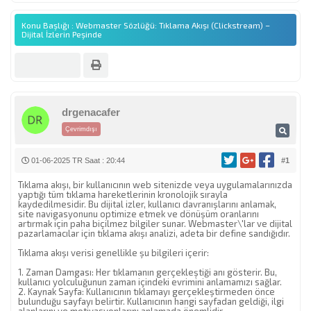
Konu Başlığı : Webmaster Sözlüğü: Tıklama Akışı (Clickstream) –
Dijital İzlerin Peşinde
drgenacafer
Çevrimdışı
01-06-2025 TR Saat : 20:44
#1
Tıklama akışı, bir kullanıcının web sitenizde veya uygulamalarınızda
yaptığı tüm tıklama hareketlerinin kronolojik sırayla
kaydedilmesidir. Bu dijital izler, kullanıcı davranışlarını anlamak,
site navigasyonunu optimize etmek ve dönüşüm oranlarını
artırmak için paha biçilmez bilgiler sunar. Webmaster\'lar ve dijital
pazarlamacılar için tıklama akışı analizi, adeta bir define sandığıdır.
Tıklama akışı verisi genellikle şu bilgileri içerir:
1. Zaman Damgası: Her tıklamanın gerçekleştiği anı gösterir. Bu,
kullanıcı yolculuğunun zaman içindeki evrimini anlamamızı sağlar.
2. Kaynak Sayfa: Kullanıcının tıklamayı gerçekleştirmeden önce
bulunduğu sayfayı belirtir. Kullanıcının hangi sayfadan geldiği, ilgi