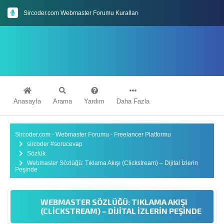
Sircoder.com Webmaster Forumu Kuralları
Sircoder.com - Webmaster Forumuna Hoşgeldiniz.
Anasayfa
Arama
Yardım
Daha Fazla
Sircoder.com - Webmaster Forumu - Freelancer Platformu
sircoder #sorucevap
Sözlük
Webmaster Sözlüğü: Tıklama Akışı (Clickstream) – Dijital İzlerin
Peşinde
WEBMASTER SÖZLÜĞÜ: TIKLAMA AKIŞI
(CLICKSTREAM) – DIJITAL İZLERIN PEŞINDE