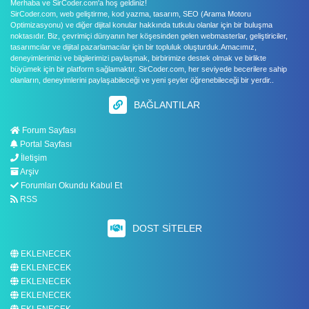
Merhaba ve SirCoder.com'a hoş geldiniz!
SirCoder.com, web geliştirme, kod yazma, tasarım, SEO (Arama Motoru
Optimizasyonu) ve diğer dijital konular hakkında tutkulu olanlar için bir buluşma
noktasıdır. Biz, çevrimiçi dünyanın her köşesinden gelen webmasterlar, geliştiriciler,
tasarımcılar ve dijital pazarlamacılar için bir topluluk oluşturduk.Amacımız,
deneyimlerimizi ve bilgilerimizi paylaşmak, birbirimize destek olmak ve birlikte
büyümek için bir platform sağlamaktır. SirCoder.com, her seviyede becerilere sahip
olanların, deneyimlerini paylaşabileceği ve yeni şeyler öğrenebileceği bir yerdir..
BAĞLANTILAR
Forum Sayfası
Portal Sayfası
İletişim
Arşiv
Forumları Okundu Kabul Et
RSS
DOST SITELER
EKLENECEK
EKLENECEK
EKLENECEK
EKLENECEK