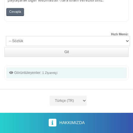
paylaşarak diğer webmaster\'lara ilham verebilirsiniz.
Cevapla
Hızlı Menü:
Görüntüleyenler:
1 Ziyaretçi
HAKKIMIZDA