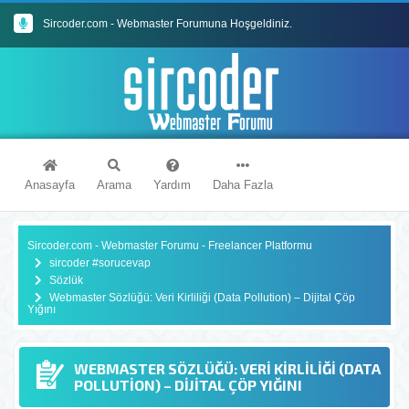
Sircoder.com - Webmaster Forumuna Hoşgeldiniz.
Sircoder.com Webmaster Forumu Kuralları
Anasayfa
Arama
Yardım
Daha Fazla
Sircoder.com - Webmaster Forumu - Freelancer Platformu
sircoder #sorucevap
Sözlük
Webmaster Sözlüğü: Veri Kirliliği (Data Pollution) – Dijital Çöp
Yığını
WEBMASTER SÖZLÜĞÜ: VERI KIRLILIĞI (DATA
POLLUTION) – DIJITAL ÇÖP YIĞINI