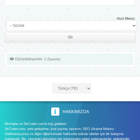
Hızlı Menü:
Görüntüleyenler:
2 Ziyaretçi
HAKKIMIZDA
Merhaba ve SirCoder.com'a hoş geldiniz!
SirCoder.com, web geliştirme, kod yazma, tasarım, SEO (Arama Motoru
Optimizasyonu) ve diğer dijital konular hakkında tutkulu olanlar için bir buluşma
noktasıdır. Biz, çevrimiçi dünyanın her köşesinden gelen webmasterlar, geliştiriciler,