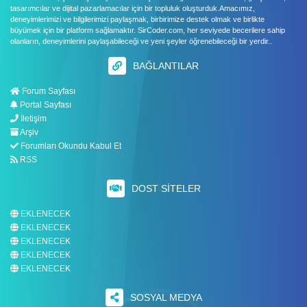
tasarımcılar ve dijital pazarlamacılar için bir topluluk oluşturduk.Amacımız,
deneyimlerimizi ve bilgilerimizi paylaşmak, birbirimize destek olmak ve birlikte
büyümek için bir platform sağlamaktır. SirCoder.com, her seviyede becerilere sahip
olanların, deneyimlerini paylaşabileceği ve yeni şeyler öğrenebileceği bir yerdir..
BAĞLANTILAR
Forum Sayfası
Portal Sayfası
İletişim
Arşiv
Forumları Okundu Kabul Et
RSS
DOST SITELER
EKLENECEK
EKLENECEK
EKLENECEK
EKLENECEK
EKLENECEK
SOSYAL MEDYA