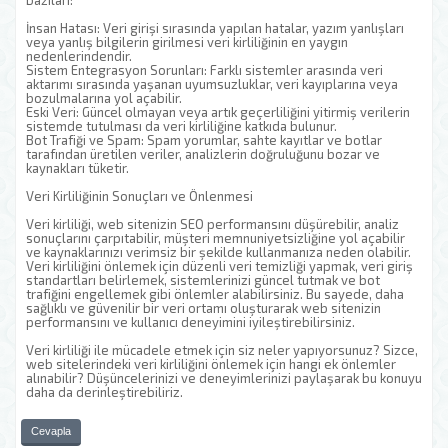
bazıları:
İnsan Hatası: Veri girişi sırasında yapılan hatalar, yazım yanlışları
veya yanlış bilgilerin girilmesi veri kirliliğinin en yaygın
nedenlerindendir.
Sistem Entegrasyon Sorunları: Farklı sistemler arasında veri
aktarımı sırasında yaşanan uyumsuzluklar, veri kayıplarına veya
bozulmalarına yol açabilir.
Eski Veri: Güncel olmayan veya artık geçerliliğini yitirmiş verilerin
sistemde tutulması da veri kirliliğine katkıda bulunur.
Bot Trafiği ve Spam: Spam yorumlar, sahte kayıtlar ve botlar
tarafından üretilen veriler, analizlerin doğruluğunu bozar ve
kaynakları tüketir.
Veri Kirliliğinin Sonuçları ve Önlenmesi
Veri kirliliği, web sitenizin SEO performansını düşürebilir, analiz
sonuçlarını çarpıtabilir, müşteri memnuniyetsizliğine yol açabilir
ve kaynaklarınızı verimsiz bir şekilde kullanmanıza neden olabilir.
Veri kirliliğini önlemek için düzenli veri temizliği yapmak, veri giriş
standartları belirlemek, sistemlerinizi güncel tutmak ve bot
trafiğini engellemek gibi önlemler alabilirsiniz. Bu sayede, daha
sağlıklı ve güvenilir bir veri ortamı oluşturarak web sitenizin
performansını ve kullanıcı deneyimini iyileştirebilirsiniz.
Veri kirliliği ile mücadele etmek için siz neler yapıyorsunuz? Sizce,
web sitelerindeki veri kirliliğini önlemek için hangi ek önlemler
alınabilir? Düşüncelerinizi ve deneyimlerinizi paylaşarak bu konuyu
daha da derinleştirebiliriz.
Cevapla