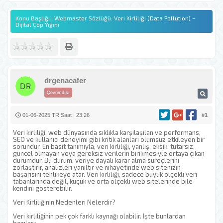
Konu Başlığı : Webmaster Sözlüğü: Veri Kirliliği (Data Pollution) –
Dijital Çöp Yığını
drgenacafer
Çevrimdışı
01-06-2025 TR Saat : 23:26
#1
Veri kirliliği, web dünyasında sıklıkla karşılaşılan ve performans,
SEO ve kullanıcı deneyimi gibi kritik alanları olumsuz etkileyen bir
sorundur. En basit tanımıyla, veri kirliliği, yanlış, eksik, tutarsız,
güncel olmayan veya gereksiz verilerin birikmesiyle ortaya çıkan
durumdur. Bu durum, veriye dayalı karar alma süreçlerini
zorlaştırır, analizleri yanıltır ve nihayetinde web sitenizin
başarısını tehlikeye atar. Veri kirliliği, sadece büyük ölçekli veri
tabanlarında değil, küçük ve orta ölçekli web sitelerinde bile
kendini gösterebilir.
Veri Kirliliğinin Nedenleri Nelerdir?
Veri kirliliğinin pek çok farklı kaynağı olabilir. İşte bunlardan