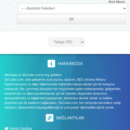
Hızlı Menü:
HAKKIMIZDA
Merhaba ve SirCoder.com'a hoş geldiniz!
SirCoder.com, web geliştirme, kod yazma, tasarım, SEO (Arama Motoru
Optimizasyonu) ve diğer dijital konular hakkında tutkulu olanlar için bir buluşma
noktasıdır. Biz, çevrimiçi dünyanın her köşesinden gelen webmasterlar, geliştiriciler,
tasarımcılar ve dijital pazarlamacılar için bir topluluk oluşturduk.Amacımız,
deneyimlerimizi ve bilgilerimizi paylaşmak, birbirimize destek olmak ve birlikte
büyümek için bir platform sağlamaktır. SirCoder.com, her seviyede becerilere sahip
olanların, deneyimlerini paylaşabileceği ve yeni şeyler öğrenebileceği bir yerdir..
BAĞLANTILAR
Forum Sayfası