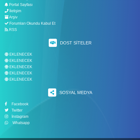
Portal Sayfası
İletişim
Arşiv
Forumları Okundu Kabul Et
RSS
DOST SITELER
EKLENECEK
EKLENECEK
EKLENECEK
EKLENECEK
EKLENECEK
SOSYAL MEDYA
Facebook
Twitter
İnstagram
Whatsapp