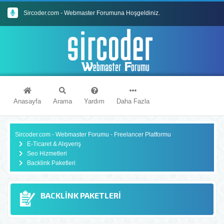
Sircoder.com - Webmaster Forumuna Hoşgeldiniz.
Sircoder.com Webmaster Forumu Kuralları
Anasayfa
Arama
Yardım
Daha Fazla
Sircoder.com - Webmaster Forumu - Freelancer Platformu
E-Ticaret & Alışveriş
Seo Hizmetleri
Backlink Paketleri
BACKLINK PAKETLERI