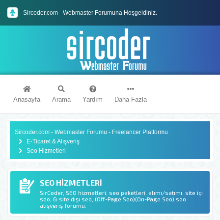
Sircoder.com - Webmaster Forumuna Hoşgeldiniz.
Sircoder.com Webmaster Forumu Kuralları
Anasayfa
Arama
Yardım
Daha Fazla
Sircoder.com - Webmaster Forumu - Freelancer Platformu
E-Ticaret & Alışveriş
Seo Hizmetleri
SEO HIZMETLERI
SirCoder, SEO hizmetleri, seo paketleri, alımı/satımı, site içi
seo, & site dışı seo, (Off-Page Seo)(On-Page Seo) seo
alışveriş forumu.