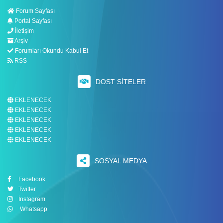
Forum Sayfası
Portal Sayfası
İletişim
Arşiv
Forumları Okundu Kabul Et
RSS
DOST SITELER
EKLENECEK
EKLENECEK
EKLENECEK
EKLENECEK
EKLENECEK
SOSYAL MEDYA
Facebook
Twitter
İnstagram
Whatsapp