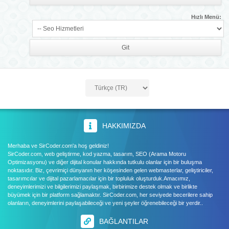
Hızlı Menü:
HAKKIMIZDA
Merhaba ve SirCoder.com'a hoş geldiniz!
SirCoder.com, web geliştirme, kod yazma, tasarım, SEO (Arama Motoru
Optimizasyonu) ve diğer dijital konular hakkında tutkulu olanlar için bir buluşma
noktasıdır. Biz, çevrimiçi dünyanın her köşesinden gelen webmasterlar, geliştiriciler,
tasarımcılar ve dijital pazarlamacılar için bir topluluk oluşturduk.Amacımız,
deneyimlerimizi ve bilgilerimizi paylaşmak, birbirimize destek olmak ve birlikte
büyümek için bir platform sağlamaktır. SirCoder.com, her seviyede becerilere sahip
olanların, deneyimlerini paylaşabileceği ve yeni şeyler öğrenebileceği bir yerdir..
BAĞLANTILAR