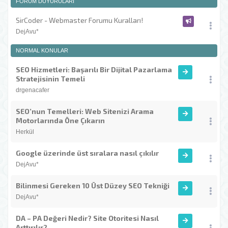
FORUM DUYURULARI
SirCoder - Webmaster Forumu Kuralları!
DejAvu*
NORMAL KONULAR
SEO Hizmetleri: Başarılı Bir Dijital Pazarlama
Stratejisinin Temeli
drgenacafer
SEO’nun Temelleri: Web Sitenizi Arama
Motorlarında Öne Çıkarın
Herkül
Google üzerinde üst sıralara nasıl çıkılır
DejAvu*
Bilinmesi Gereken 10 Üst Düzey SEO Tekniği
DejAvu*
DA – PA Değeri Nedir? Site Otoritesi Nasıl
Arttırılır?