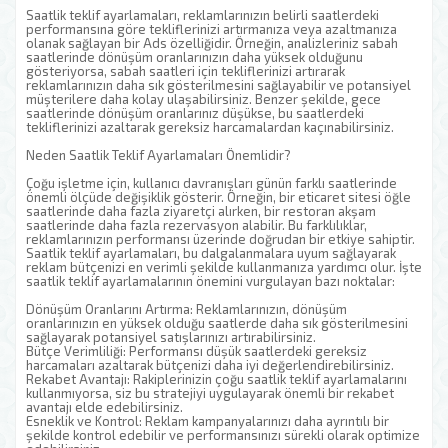
Saatlik teklif ayarlamaları, reklamlarınızın belirli saatlerdeki
performansına göre tekliflerinizi artırmanıza veya azaltmanıza
olanak sağlayan bir Ads özelliğidir. Örneğin, analizleriniz sabah
saatlerinde dönüşüm oranlarınızın daha yüksek olduğunu
gösteriyorsa, sabah saatleri için tekliflerinizi artırarak
reklamlarınızın daha sık gösterilmesini sağlayabilir ve potansiyel
müşterilere daha kolay ulaşabilirsiniz. Benzer şekilde, gece
saatlerinde dönüşüm oranlarınız düşükse, bu saatlerdeki
tekliflerinizi azaltarak gereksiz harcamalardan kaçınabilirsiniz.
Neden Saatlik Teklif Ayarlamaları Önemlidir?
Çoğu işletme için, kullanıcı davranışları günün farklı saatlerinde
önemli ölçüde değişiklik gösterir. Örneğin, bir eticaret sitesi öğle
saatlerinde daha fazla ziyaretçi alırken, bir restoran akşam
saatlerinde daha fazla rezervasyon alabilir. Bu farklılıklar,
reklamlarınızın performansı üzerinde doğrudan bir etkiye sahiptir.
Saatlik teklif ayarlamaları, bu dalgalanmalara uyum sağlayarak
reklam bütçenizi en verimli şekilde kullanmanıza yardımcı olur. İşte
saatlik teklif ayarlamalarının önemini vurgulayan bazı noktalar:
Dönüşüm Oranlarını Artırma: Reklamlarınızın, dönüşüm
oranlarınızın en yüksek olduğu saatlerde daha sık gösterilmesini
sağlayarak potansiyel satışlarınızı artırabilirsiniz.
Bütçe Verimliliği: Performansı düşük saatlerdeki gereksiz
harcamaları azaltarak bütçenizi daha iyi değerlendirebilirsiniz.
Rekabet Avantajı: Rakiplerinizin çoğu saatlik teklif ayarlamalarını
kullanmıyorsa, siz bu stratejiyi uygulayarak önemli bir rekabet
avantajı elde edebilirsiniz.
Esneklik ve Kontrol: Reklam kampanyalarınızı daha ayrıntılı bir
şekilde kontrol edebilir ve performansınızı sürekli olarak optimize