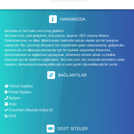
HAKKIMIZDA
Merhaba ve SirCoder.com'a hoş geldiniz!
SirCoder.com, web geliştirme, kod yazma, tasarım, SEO (Arama Motoru
Optimizasyonu) ve diğer dijital konular hakkında tutkulu olanlar için bir buluşma
noktasıdır. Biz, çevrimiçi dünyanın her köşesinden gelen webmasterlar, geliştiriciler,
tasarımcılar ve dijital pazarlamacılar için bir topluluk oluşturduk.Amacımız,
deneyimlerimizi ve bilgilerimizi paylaşmak, birbirimize destek olmak ve birlikte
büyümek için bir platform sağlamaktır. SirCoder.com, her seviyede becerilere sahip
olanların, deneyimlerini paylaşabileceği ve yeni şeyler öğrenebileceği bir yerdir..
BAĞLANTILAR
Forum Sayfası
Portal Sayfası
İletişim
Arşiv
Forumları Okundu Kabul Et
RSS
DOST SITELER