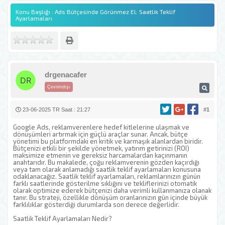
Konu Başlığı : Ads Bütçesinde Görünmez El: Saatlik Teklif
Ayarlamaları
drgenacafer
Çevrimdışı
23-06-2025 TR Saat : 21:27
#1
Google Ads, reklamverenlere hedef kitlelerine ulaşmak ve
dönüşümleri artırmak için güçlü araçlar sunar. Ancak, bütçe
yönetimi bu platformdaki en kritik ve karmaşık alanlardan biridir.
Bütçenizi etkili bir şekilde yönetmek, yatırım getirinizi (ROI)
maksimize etmenin ve gereksiz harcamalardan kaçınmanın
anahtarıdır. Bu makalede, çoğu reklamverenin gözden kaçırdığı
veya tam olarak anlamadığı saatlik teklif ayarlamaları konusuna
odaklanacağız. Saatlik teklif ayarlamaları, reklamlarınızın günün
farklı saatlerinde gösterilme sıklığını ve tekliflerinizi otomatik
olarak optimize ederek bütçenizi daha verimli kullanmanıza olanak
tanır. Bu strateji, özellikle dönüşüm oranlarınızın gün içinde büyük
farklılıklar gösterdiği durumlarda son derece değerlidir.
Saatlik Teklif Ayarlamaları Nedir?