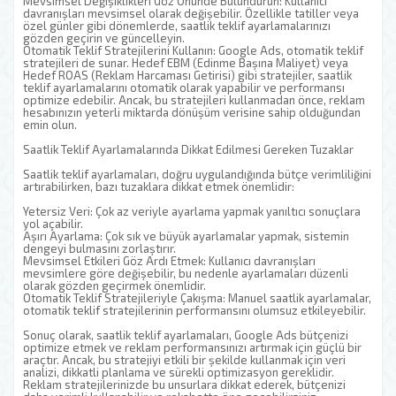
Mevsimsel Değişiklikleri Göz Önünde Bulundurun: Kullanıcı
davranışları mevsimsel olarak değişebilir. Özellikle tatiller veya
özel günler gibi dönemlerde, saatlik teklif ayarlamalarınızı
gözden geçirin ve güncelleyin.
Otomatik Teklif Stratejilerini Kullanın: Google Ads, otomatik teklif
stratejileri de sunar. Hedef EBM (Edinme Başına Maliyet) veya
Hedef ROAS (Reklam Harcaması Getirisi) gibi stratejiler, saatlik
teklif ayarlamalarını otomatik olarak yapabilir ve performansı
optimize edebilir. Ancak, bu stratejileri kullanmadan önce, reklam
hesabınızın yeterli miktarda dönüşüm verisine sahip olduğundan
emin olun.
Saatlik Teklif Ayarlamalarında Dikkat Edilmesi Gereken Tuzaklar
Saatlik teklif ayarlamaları, doğru uygulandığında bütçe verimliliğini
artırabilirken, bazı tuzaklara dikkat etmek önemlidir:
Yetersiz Veri: Çok az veriyle ayarlama yapmak yanıltıcı sonuçlara
yol açabilir.
Aşırı Ayarlama: Çok sık ve büyük ayarlamalar yapmak, sistemin
dengeyi bulmasını zorlaştırır.
Mevsimsel Etkileri Göz Ardı Etmek: Kullanıcı davranışları
mevsimlere göre değişebilir, bu nedenle ayarlamaları düzenli
olarak gözden geçirmek önemlidir.
Otomatik Teklif Stratejileriyle Çakışma: Manuel saatlik ayarlamalar,
otomatik teklif stratejilerinin performansını olumsuz etkileyebilir.
Sonuç olarak, saatlik teklif ayarlamaları, Google Ads bütçenizi
optimize etmek ve reklam performansınızı artırmak için güçlü bir
araçtır. Ancak, bu stratejiyi etkili bir şekilde kullanmak için veri
analizi, dikkatli planlama ve sürekli optimizasyon gereklidir.
Reklam stratejilerinizde bu unsurlara dikkat ederek, bütçenizi