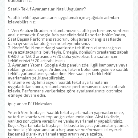
edebilirsiniz.
Saatlik Teklif Ayarlamaları Nasıl Uygulanır?
Saatlik teklif ayarlamalarını uygulamak için aşağıdaki adımları
izleyebilirsiniz:
1. Veri Analizi: İlk adım, reklamlarınızın saatlik performans verilerini
analiz etmektir. Google Ads panelinizdeki Raporlar bölümünden,
Saat Başına Performans raporunu oluşturarak hangi saatlerde
daha iyi sonuçlar aldığınızı belirleyebilirsiniz.
2. Hedef Belirleme: Hangi saatlerde tekliflerinizi artıracağınızı
veya azaltacağınızı belirleyin. Örneğin, dönüşüm oranlarınız sabah
09:00 ile 12:00 arasında %20 daha yüksekse, bu saatler için
tekliflerinizi %20 artırabilirsiniz.
3. Ayarlama Yapma: Google Ads panelinizde, ilgili kampanya veya
reklam grubunu seçin. Ardından, Takvim bölümüne gidin ve saatlik
teklif ayarlamalarını yapılandırın. Her saat için farklı teklif
ayarlamaları belirleyebilirsiniz.
4. İzleme ve Optimizasyon: Saatlik teklif ayarlamalarını
uyguladıktan sonra, reklamlarınızın performansını düzenli olarak
izleyin. Performans verilerinize göre ayarlamalarınızı optimize
etmeye devam edin.
İpuçları ve Püf Noktaları
Yeterli Veri Toplayın: Saatlik teklif ayarlamaları yapmadan önce,
yeterli miktarda veri topladığınızdan emin olun. Aksi takdirde,
yanıltıcı sonuçlara varabilir ve yanlış ayarlamalar yapabilirsiniz.
Küçük Ayarlamalarla Başlayın: İlk başta büyük ayarlamalar yapmak
yerine, küçük ayarlamalarla başlayın ve performansı izleyerek
kademeli olarak ayarlamalarınızı artırın veya azaltın.