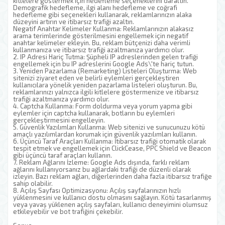
kitlelere göstermek için hedefleme seçeneklerini daraltın.
Demografik hedefleme, ilgi alanı hedefleme ve coğrafi
hedefleme gibi seçenekleri kullanarak, reklamlarınızın alaka
düzeyini artırın ve itibarsız trafiği azaltın.
Negatif Anahtar Kelimeler Kullanma: Reklamlarınızın alakasız
arama terimlerinde gösterilmesini engellemek için negatif
anahtar kelimeler ekleyin. Bu, reklam bütçenizi daha verimli
kullanmanıza ve itibarsız trafiği azaltmanıza yardımcı olur.
2. IP Adresi Hariç Tutma: Şüpheli IP adreslerinden gelen trafiği
engellemek için bu IP adreslerini Google Ads\'te hariç tutun.
3. Yeniden Pazarlama (Remarketing) Listeleri Oluşturma: Web
sitenizi ziyaret eden ve belirli eylemleri gerçekleştiren
kullanıcılara yönelik yeniden pazarlama listeleri oluşturun. Bu,
reklamlarınızı yalnızca ilgili kitlelere göstermenize ve itibarsız
trafiği azaltmanıza yardımcı olur.
4. Captcha Kullanma: Form doldurma veya yorum yapma gibi
eylemler için captcha kullanarak, botların bu eylemleri
gerçekleştirmesini engelleyin.
5. Güvenlik Yazılımları Kullanma: Web sitenizi ve sunucunuzu kötü
amaçlı yazılımlardan korumak için güvenlik yazılımları kullanın.
6. Üçüncü Taraf Araçları Kullanma: İtibarsız trafiği otomatik olarak
tespit etmek ve engellemek için ClickCease, PPC Shield ve Beacon
gibi üçüncü taraf araçları kullanın.
7. Reklam Ağlarını İzleme: Google Ads dışında, farklı reklam
ağlarını kullanıyorsanız bu ağlardaki trafiği de düzenli olarak
izleyin. Bazı reklam ağları, diğerlerinden daha fazla itibarsız trafiğe
sahip olabilir.
8. Açılış Sayfası Optimizasyonu: Açılış sayfalarınızın hızlı
yüklenmesini ve kullanıcı dostu olmasını sağlayın. Kötü tasarlanmış
veya yavaş yüklenen açılış sayfaları, kullanıcı deneyimini olumsuz
etkileyebilir ve bot trafiğini çekebilir.