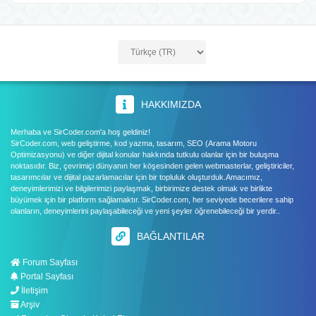
HAKKIMIZDA
Merhaba ve SirCoder.com'a hoş geldiniz!
SirCoder.com, web geliştirme, kod yazma, tasarım, SEO (Arama Motoru
Optimizasyonu) ve diğer dijital konular hakkında tutkulu olanlar için bir buluşma
noktasıdır. Biz, çevrimiçi dünyanın her köşesinden gelen webmasterlar, geliştiriciler,
tasarımcılar ve dijital pazarlamacılar için bir topluluk oluşturduk.Amacımız,
deneyimlerimizi ve bilgilerimizi paylaşmak, birbirimize destek olmak ve birlikte
büyümek için bir platform sağlamaktır. SirCoder.com, her seviyede becerilere sahip
olanların, deneyimlerini paylaşabileceği ve yeni şeyler öğrenebileceği bir yerdir..
BAĞLANTILAR
Forum Sayfası
Portal Sayfası
İletişim
Arşiv