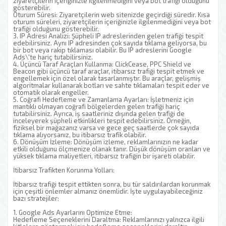
ziyaretçilerin içeriğinizle ilgilenmediğini veya bot trafiği olduğunu
gösterebilir.
Oturum Süresi: Ziyaretçilerin web sitenizde geçirdiği süredir. Kısa
oturum süreleri, ziyaretçilerin içeriğinizle ilgilenmediğini veya bot
trafiği olduğunu gösterebilir.
3. IP Adresi Analizi: Şüpheli IP adreslerinden gelen trafiği tespit
edebilirsiniz. Aynı IP adresinden çok sayıda tıklama geliyorsa, bu
bir bot veya rakip tıklaması olabilir. Bu IP adreslerini Google
Ads\'te hariç tutabilirsiniz.
4. Üçüncü Taraf Araçları Kullanma: ClickCease, PPC Shield ve
Beacon gibi üçüncü taraf araçlar, itibarsız trafiği tespit etmek ve
engellemek için özel olarak tasarlanmıştır. Bu araçlar, gelişmiş
algoritmalar kullanarak botları ve sahte tıklamaları tespit eder ve
otomatik olarak engeller.
5. Coğrafi Hedefleme ve Zamanlama Ayarları: İşletmeniz için
mantıklı olmayan coğrafi bölgelerden gelen trafiği hariç
tutabilirsiniz. Ayrıca, iş saatleriniz dışında gelen trafiği de
inceleyerek şüpheli etkinlikleri tespit edebilirsiniz. Örneğin,
fiziksel bir mağazanız varsa ve gece geç saatlerde çok sayıda
tıklama alıyorsanız, bu itibarsız trafik olabilir.
6. Dönüşüm İzleme: Dönüşüm izleme, reklamlarınızın ne kadar
etkili olduğunu ölçmenize olanak tanır. Düşük dönüşüm oranları ve
yüksek tıklama maliyetleri, itibarsız trafiğin bir işareti olabilir.
İtibarsız Trafikten Korunma Yolları:
İtibarsız trafiği tespit ettikten sonra, bu tür saldırılardan korunmak
için çeşitli önlemler almanız önemlidir. İşte uygulayabileceğiniz
bazı stratejiler:
1. Google Ads Ayarlarını Optimize Etme:
Hedefleme Seçeneklerini Daraltma: Reklamlarınızı yalnızca ilgili