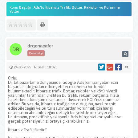
Konu Başlığı : Ads'te İtibarsız Trafik: Botlar, Rakipler ve Korunma
Yolları
drgenacafer
Çevrimdışı
24-06-2025 TR Saat : 18:02
#1
Giriş:
Dijital pazarlama dünyasında, Google Ads kampanyalarınızın
başarısını doğrudan etkileyebilecek önemli bir tehdit
bulunmaktadır: itibarsız trafik. Botlar, rakipler ve kötü niyetli
yazılımlar tarafından üretilen bu trafik, reklam bütçenizi hızla
tüketirken, dönüşüm oranlarınızı düşürerek ROI\'nizi olumsuz
etkiler. Bu yazıda, itibarsız trafiğin ne olduğunu, nasıl tespit
edilebileceğini ve bu tür saldırılardan korunmak için hangi
önlemlerin alınabileceğini detaylı bir şekilde inceleyeceğiz.
Unutmayın, proaktif bir yaklaşımla Ads bütçenizi koruyabilir ve
gerçek potansiyelinizi ortaya çıkarabilirsiniz.
İtibarsız Trafik Nedir?