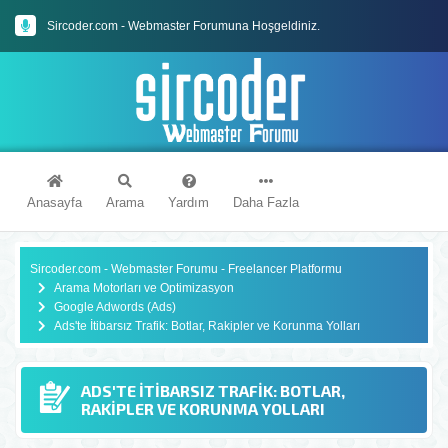
Sircoder.com Webmaster Forumu Kuralları
Sircoder.com - Webmaster Forumuna Hoşgeldiniz.
Anasayfa
Arama
Yardım
Daha Fazla
Sircoder.com - Webmaster Forumu - Freelancer Platformu
Arama Motorları ve Optimizasyon
Google Adwords (Ads)
Ads'te İtibarsız Trafik: Botlar, Rakipler ve Korunma Yolları
ADS'TE İTIBARSIZ TRAFIK: BOTLAR,
RAKIPLER VE KORUNMA YOLLARI