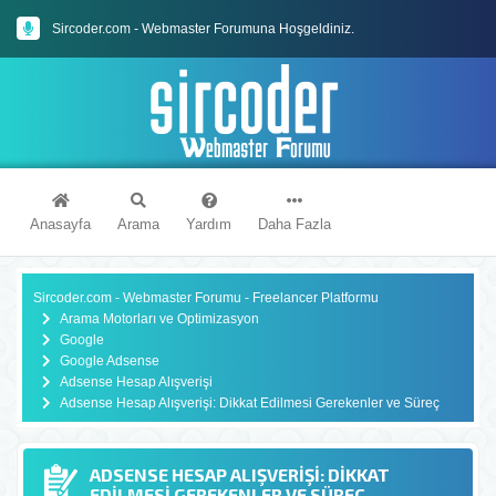
Sircoder.com - Webmaster Forumuna Hoşgeldiniz.
Sircoder.com Webmaster Forumu Kuralları
Anasayfa
Arama
Yardım
Daha Fazla
Sircoder.com - Webmaster Forumu - Freelancer Platformu
Arama Motorları ve Optimizasyon
Google
Google Adsense
Adsense Hesap Alışverişi
Adsense Hesap Alışverişi: Dikkat Edilmesi Gerekenler ve Süreç
ADSENSE HESAP ALIŞVERIŞI: DIKKAT
EDILMESI GEREKENLER VE SÜREÇ