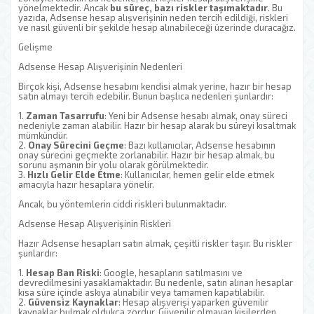
yönelmektedir. Ancak
bu süreç, bazı riskler taşımaktadır
. Bu
yazıda, Adsense hesap alışverişinin neden tercih edildiği, riskleri
ve nasıl güvenli bir şekilde hesap alınabileceği üzerinde duracağız.
Gelişme
Adsense Hesap Alışverişinin Nedenleri
Birçok kişi, Adsense hesabını kendisi almak yerine, hazır bir hesap
satın almayı tercih edebilir. Bunun başlıca nedenleri şunlardır:
1.
Zaman Tasarrufu
: Yeni bir Adsense hesabı almak, onay süreci
nedeniyle zaman alabilir. Hazır bir hesap alarak bu süreyi kısaltmak
mümkündür.
2.
Onay Sürecini Geçme
: Bazı kullanıcılar, Adsense hesabının
onay sürecini geçmekte zorlanabilir. Hazır bir hesap almak, bu
sorunu aşmanın bir yolu olarak görülmektedir.
3.
Hızlı Gelir Elde Etme
: Kullanıcılar, hemen gelir elde etmek
amacıyla hazır hesaplara yönelir.
Ancak, bu yöntemlerin ciddi riskleri bulunmaktadır.
Adsense Hesap Alışverişinin Riskleri
Hazır Adsense hesapları satın almak, çeşitli riskler taşır. Bu riskler
şunlardır:
1.
Hesap Ban Riski
: Google, hesapların satılmasını ve
devredilmesini yasaklamaktadır. Bu nedenle, satın alınan hesaplar
kısa süre içinde askıya alınabilir veya tamamen kapatılabilir.
2.
Güvensiz Kaynaklar
: Hesap alışverişi yaparken güvenilir
kaynaklar bulmak oldukça zordur. Güvenilir olmayan kişilerden