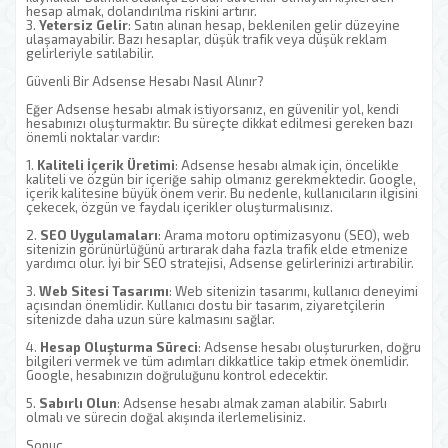
hesap almak, dolandırılma riskini artırır.
3.
Yetersiz Gelir
: Satın alınan hesap, beklenilen gelir düzeyine
ulaşamayabilir. Bazı hesaplar, düşük trafik veya düşük reklam
gelirleriyle satılabilir.
Güvenli Bir Adsense Hesabı Nasıl Alınır?
Eğer Adsense hesabı almak istiyorsanız, en güvenilir yol, kendi
hesabınızı oluşturmaktır. Bu süreçte dikkat edilmesi gereken bazı
önemli noktalar vardır:
1.
Kaliteli İçerik Üretimi
: Adsense hesabı almak için, öncelikle
kaliteli ve özgün bir içeriğe sahip olmanız gerekmektedir. Google,
içerik kalitesine büyük önem verir. Bu nedenle, kullanıcıların ilgisini
çekecek, özgün ve faydalı içerikler oluşturmalısınız.
2.
SEO Uygulamaları
: Arama motoru optimizasyonu (SEO), web
sitenizin görünürlüğünü artırarak daha fazla trafik elde etmenize
yardımcı olur. İyi bir SEO stratejisi, Adsense gelirlerinizi artırabilir.
3.
Web Sitesi Tasarımı
: Web sitenizin tasarımı, kullanıcı deneyimi
açısından önemlidir. Kullanıcı dostu bir tasarım, ziyaretçilerin
sitenizde daha uzun süre kalmasını sağlar.
4.
Hesap Oluşturma Süreci
: Adsense hesabı oluştururken, doğru
bilgileri vermek ve tüm adımları dikkatlice takip etmek önemlidir.
Google, hesabınızın doğruluğunu kontrol edecektir.
5.
Sabırlı Olun
: Adsense hesabı almak zaman alabilir. Sabırlı
olmalı ve sürecin doğal akışında ilerlemelisiniz.
Sonuç