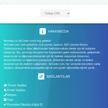
HAKKIMIZDA
Merhaba ve SirCoder.com'a hoş geldiniz!
SirCoder.com, web geliştirme, kod yazma, tasarım, SEO (Arama Motoru
Optimizasyonu) ve diğer dijital konular hakkında tutkulu olanlar için bir buluşma
noktasıdır. Biz, çevrimiçi dünyanın her köşesinden gelen webmasterlar, geliştiriciler,
tasarımcılar ve dijital pazarlamacılar için bir topluluk oluşturduk.Amacımız,
deneyimlerimizi ve bilgilerimizi paylaşmak, birbirimize destek olmak ve birlikte
büyümek için bir platform sağlamaktır. SirCoder.com, her seviyede becerilere sahip
olanların, deneyimlerini paylaşabileceği ve yeni şeyler öğrenebileceği bir yerdir..
BAĞLANTILAR
Forum Sayfası
Portal Sayfası
İletişim
Arşiv
Forumları Okundu Kabul Et