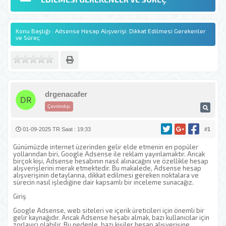
Konu Başlığı : Adsense Hesap Alışverişi: Dikkat Edilmesi Gerekenler
ve Süreç
drgenacafer
Çevrimdışı
01-09-2025 TR Saat : 19:33
#1
Günümüzde internet üzerinden gelir elde etmenin en popüler
yollarından biri, Google Adsense ile reklam yayınlamaktır. Ancak
birçok kişi, Adsense hesabının nasıl alınacağını ve özellikle hesap
alışverişlerini merak etmektedir. Bu makalede, Adsense hesap
alışverişinin detaylarına, dikkat edilmesi gereken noktalara ve
sürecin nasıl işlediğine dair kapsamlı bir inceleme sunacağız.
Giriş
Google Adsense, web siteleri ve içerik üreticileri için önemli bir
gelir kaynağıdır. Ancak Adsense hesabı almak, bazı kullanıcılar için
zorlayıcı olabilir. Bu nedenle, bazı kişiler hesap alışverişine