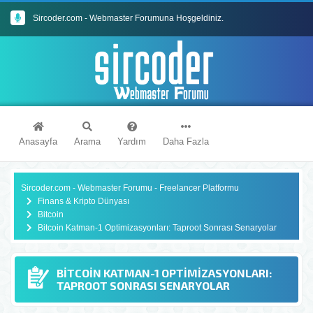
Sircoder.com - Webmaster Forumuna Hoşgeldiniz.
Sircoder.com Webmaster Forumu Kuralları
Anasayfa
Arama
Yardım
Daha Fazla
Sircoder.com - Webmaster Forumu - Freelancer Platformu
Finans & Kripto Dünyası
Bitcoin
Bitcoin Katman-1 Optimizasyonları: Taproot Sonrası Senaryolar
BITCOIN KATMAN-1 OPTIMIZASYONLARI:
TAPROOT SONRASI SENARYOLAR