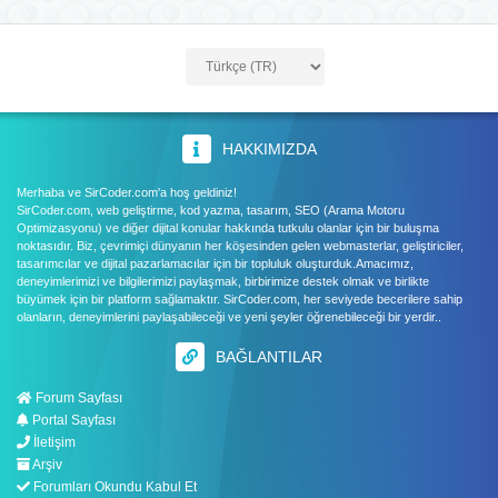
HAKKIMIZDA
Merhaba ve SirCoder.com'a hoş geldiniz!
SirCoder.com, web geliştirme, kod yazma, tasarım, SEO (Arama Motoru
Optimizasyonu) ve diğer dijital konular hakkında tutkulu olanlar için bir buluşma
noktasıdır. Biz, çevrimiçi dünyanın her köşesinden gelen webmasterlar, geliştiriciler,
tasarımcılar ve dijital pazarlamacılar için bir topluluk oluşturduk.Amacımız,
deneyimlerimizi ve bilgilerimizi paylaşmak, birbirimize destek olmak ve birlikte
büyümek için bir platform sağlamaktır. SirCoder.com, her seviyede becerilere sahip
olanların, deneyimlerini paylaşabileceği ve yeni şeyler öğrenebileceği bir yerdir..
BAĞLANTILAR
Forum Sayfası
Portal Sayfası
İletişim
Arşiv
Forumları Okundu Kabul Et