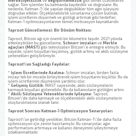
merkeziyetsizlik
ve
değiştirilemezlik
gibi temel özelliklerini
sağlar. Tüm işlemler bu katmanda kaydedilir ve doğrulanır. Bu
nedenle, Katman-1\'de yapılan değişiklikler tüm ağın işleyişini
doğrudan etkiler. Ölçeklenebilirlik sorunlarına çözüm bulmak,
işlem ücretlerini düşürmek ve gizliliği artırmak gibi hedefler,
Katman-1 optimizasyonlarının temel motivasyon kaynaklarıdır.
Taproot Güncellemesi: Bir Dönüm Noktası
Taproot, Bitcoin ağı için önemli bir kilometre taşıdır. 2021 yılında
etkinleştirilen bu güncelleme,
Schnorr imzaları
ve
Merkle
ağaçları (MAST)
gibi teknolojileri Bitcoin\'e entegre etmiştir. Bu
sayede, işlem boyutları küçülmüş, gizlilik artmış ve akıllı sözleşme
yetenekleri geliştirilmiştir.
Taproot\'un Sağladığı Faydalar:
*
İşlem Ücretlerinde Azalma:
Schnorr imzaları, birden fazla
imzayı tek bir imzada birleştirerek işlem boyutlarını küçültür. Bu da
işlem ücretlerinin düşmesine yardımcı olur.
*
Gelişmiş Gizlilik:
MAST sayesinde, akıllı sözleşmelerin
karmaşık koşulları gizlenebilir. Bu da kullanıcıların gizliliğini artırır.
*
Akıllı Sözleşme Yeteneklerinde İyileşme:
Taproot,
Bitcoin\'de daha karmaşık ve ölçeklenebilir akıllı sözleşmelerin
oluşturulmasına olanak tanır.
Taproot Sonrası Katman-1 Optimizasyon Senaryoları
Taproot\'un getirdiği yenilikler, Bitcoin Katman-1\'de daha fazla
optimizasyon için zemin hazırlamıştır. Bu senaryolar, ağın
performansını artırmaya ve kullanıcı deneyimini iyileştirmeye
odaklanmaktadır.