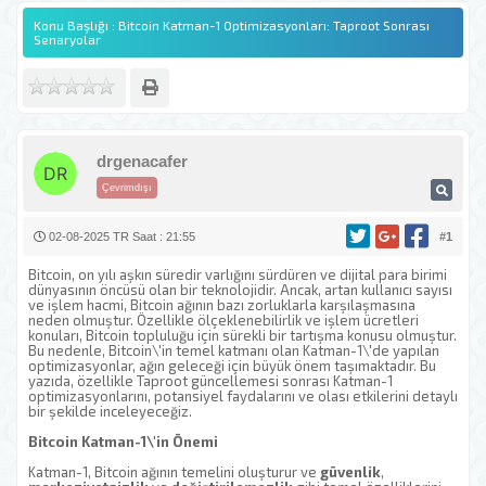
Konu Başlığı : Bitcoin Katman-1 Optimizasyonları: Taproot Sonrası
Senaryolar
drgenacafer
Çevrimdışı
02-08-2025 TR Saat : 21:55
#1
Bitcoin, on yılı aşkın süredir varlığını sürdüren ve dijital para birimi
dünyasının öncüsü olan bir teknolojidir. Ancak, artan kullanıcı sayısı
ve işlem hacmi, Bitcoin ağının bazı zorluklarla karşılaşmasına
neden olmuştur. Özellikle ölçeklenebilirlik ve işlem ücretleri
konuları, Bitcoin topluluğu için sürekli bir tartışma konusu olmuştur.
Bu nedenle, Bitcoin\'in temel katmanı olan Katman-1\'de yapılan
optimizasyonlar, ağın geleceği için büyük önem taşımaktadır. Bu
yazıda, özellikle Taproot güncellemesi sonrası Katman-1
optimizasyonlarını, potansiyel faydalarını ve olası etkilerini detaylı
bir şekilde inceleyeceğiz.
Bitcoin Katman-1\'in Önemi
Katman-1, Bitcoin ağının temelini oluşturur ve
güvenlik
,