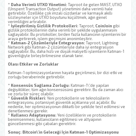
*
Daha Verimli UTXO Yönetimi:
Taproot ile gelen MAST, UTXO
(Unspent Transaction Output) yönetimini daha verimli hale
getirebilir. Özellikle çok imzalı cüzdanlar ve karmaşık akıllı
sözleşmeler için UTXO boyutunu küçültmek, ağın genel
verimliliğini artırabilir.
*
İyileştirilmiş Gizlilik Protokolleri:
Taproot,
CoinJoin
gibi
gizlilik protokollerinin daha verimli bir şekilde uygulanmasını
sağlayabilir. Bu protokoller, birden fazla kullanıcının işlemlerini bir
araya getirerek, işlem geçmişini anonimleştirir.
*
Katman-2 Çözümleriyle Entegrasyon:
Taproot, Lightning
Network gibi Katman-2 çözümleriyle daha iyi entegrasyon
sağlayabilir. Bu, daha hızlı ve düşük maliyetli işlemlerin Katman-1
güvenliğiyle birleştirilmesine olanak tanır.
Olası Etkiler ve Zorluklar
Katman-1 optimizasyonlarının hayata geçirilmesi, bir dizi etki ve
zorluğu beraberinde getirebilir.
*
Konsensüs Sağlama Zorluğu:
Katman-1\'de yapılan
değişiklikler, tüm ağın konsensüsünü gerektirir. Bu da zaman alıcı
ve zorlu bir süreç olabilir.
*
Güvenlik Riskleri:
Yeni protokollerin ve teknolojilerin
entegrasyonu, potansiyel güvenlik açıklarına yol açabilir. Bu
nedenle, her optimizasyonun dikkatli bir şekilde test edilmesi ve
denetlenmesi gerekir.
*
Kullanıcı Adaptasyonu:
Yeni özelliklerin ve protokollerin
benimsenmesi, kullanıcıların eğitilmesi ve altyapının
güncellenmesi gibi çabaları gerektirir.
Sonuç: Bitcoin\'in Geleceği İçin Katman-1 Optimizasyonu