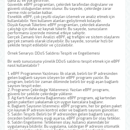
daha az ek yük getirirler.
Güvenlik: eBPF programları, çekirdek tarafından doğrulanır ve
güvenli olduğundan emin olunur. Bu sayede, çekirdeğe zarar
verme riski ortadan kalkar.
Esneklik: eBPF, çok çeşitli olayları izlemek ve analiz etmek için
kullanılabilir. Yeni kullanım alanları geliştirmek kolaydır.
Düşük Kaynak Tüketimi: eBPF programları, çekirdek alanında
çalıştığı için daha az kaynak tüketir. Bu sayede, sunucuların
performansı üzerinde minimal etkiye sahiptir.
Gerçek Zamanlı Veri Analizi: eBPF, ağ trafiğini ve sistem olaylarını
gerçek zamanlı olarak izleyebilir. Bu sayede, sorunlar hızlı bir
şekilde tespit edilebilir ve çözülebilir.
Örnek Senaryo: DDoS Saldırısı Tespiti ve Engellemesi
Bir web sunucusuna yönelik DDoS saldırısı tespit etmek için eBPF
nasıl kullanılabilir?
1. eBPF Programının Yazılması: İlk olarak, belirli bir IP adresinden
gelen bağlantı sayısını izleyen bir eBPF programı yazılır. Bu
program, belirli bir zaman diliminde belirli bir eşiği aşan bağlantı
sayısını tespit eder.
2. Programın Çekirdeğe Yüklenmesi: Yazılan eBPF programı,
güvenli bir şekilde çekirdeğe yüklenir.
3. Ağ Kartı Kancalarına Bağlanması: eBPF programı, ağ kartından
gelen paketleri yakalamak için uygun kancalara bağlanır.
4. Bağlantı Sayısının İzlenmesi: eBPF programı, her bir gelen paket
için kaynak IP adresini kontrol eder ve bağlantı sayısını günceller.
5. Saldırı Tespiti: Belirli bir IP adresinden gelen bağlantı sayısı,
önceden belirlenmiş eşiği aşarsa, eBPF programı bir olay tetikler.
6. Saldırı Engelleme: Tetiklenen olay, kullanıcı alanındaki bir
uygulamaya bildirilir. Bu uygulama, saldırgan IP adresini otomatik