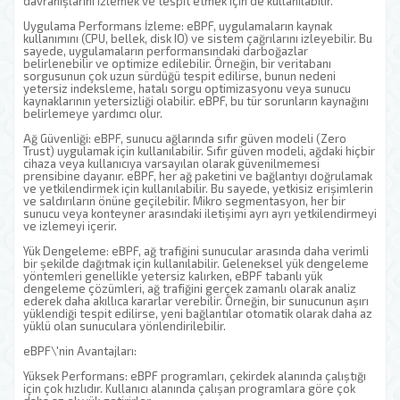
davranışlarını izlemek ve tespit etmek için de kullanılabilir.
Uygulama Performans İzleme: eBPF, uygulamaların kaynak
kullanımını (CPU, bellek, disk IO) ve sistem çağrılarını izleyebilir. Bu
sayede, uygulamaların performansındaki darboğazlar
belirlenebilir ve optimize edilebilir. Örneğin, bir veritabanı
sorgusunun çok uzun sürdüğü tespit edilirse, bunun nedeni
yetersiz indeksleme, hatalı sorgu optimizasyonu veya sunucu
kaynaklarının yetersizliği olabilir. eBPF, bu tür sorunların kaynağını
belirlemeye yardımcı olur.
Ağ Güvenliği: eBPF, sunucu ağlarında sıfır güven modeli (Zero
Trust) uygulamak için kullanılabilir. Sıfır güven modeli, ağdaki hiçbir
cihaza veya kullanıcıya varsayılan olarak güvenilmemesi
prensibine dayanır. eBPF, her ağ paketini ve bağlantıyı doğrulamak
ve yetkilendirmek için kullanılabilir. Bu sayede, yetkisiz erişimlerin
ve saldırıların önüne geçilebilir. Mikro segmentasyon, her bir
sunucu veya konteyner arasındaki iletişimi ayrı ayrı yetkilendirmeyi
ve izlemeyi içerir.
Yük Dengeleme: eBPF, ağ trafiğini sunucular arasında daha verimli
bir şekilde dağıtmak için kullanılabilir. Geleneksel yük dengeleme
yöntemleri genellikle yetersiz kalırken, eBPF tabanlı yük
dengeleme çözümleri, ağ trafiğini gerçek zamanlı olarak analiz
ederek daha akıllıca kararlar verebilir. Örneğin, bir sunucunun aşırı
yüklendiği tespit edilirse, yeni bağlantılar otomatik olarak daha az
yüklü olan sunuculara yönlendirilebilir.
eBPF\'nin Avantajları:
Yüksek Performans: eBPF programları, çekirdek alanında çalıştığı
için çok hızlıdır. Kullanıcı alanında çalışan programlara göre çok