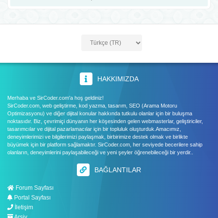
HAKKIMIZDA
Merhaba ve SirCoder.com'a hoş geldiniz!
SirCoder.com, web geliştirme, kod yazma, tasarım, SEO (Arama Motoru
Optimizasyonu) ve diğer dijital konular hakkında tutkulu olanlar için bir buluşma
noktasıdır. Biz, çevrimiçi dünyanın her köşesinden gelen webmasterlar, geliştiriciler,
tasarımcılar ve dijital pazarlamacılar için bir topluluk oluşturduk.Amacımız,
deneyimlerimizi ve bilgilerimizi paylaşmak, birbirimize destek olmak ve birlikte
büyümek için bir platform sağlamaktır. SirCoder.com, her seviyede becerilere sahip
olanların, deneyimlerini paylaşabileceği ve yeni şeyler öğrenebileceği bir yerdir..
BAĞLANTILAR
Forum Sayfası
Portal Sayfası
İletişim
Arşiv