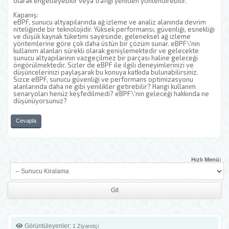
olarak engelleyebilir veya trafiği yeniden yönlendirebilir.
Kapanış:
eBPF, sunucu altyapılarında ağ izleme ve analiz alanında devrim
niteliğinde bir teknolojidir. Yüksek performansı, güvenliği, esnekliği
ve düşük kaynak tüketimi sayesinde, geleneksel ağ izleme
yöntemlerine göre çok daha üstün bir çözüm sunar. eBPF\'nin
kullanım alanları sürekli olarak genişlemektedir ve gelecekte
sunucu altyapılarının vazgeçilmez bir parçası haline geleceği
öngörülmektedir. Sizler de eBPF ile ilgili deneyimlerinizi ve
düşüncelerinizi paylaşarak bu konuya katkıda bulunabilirsiniz.
Sizce eBPF, sunucu güvenliği ve performans optimizasyonu
alanlarında daha ne gibi yenilikler getirebilir? Hangi kullanım
senaryoları henüz keşfedilmedi? eBPF\'nin geleceği hakkında ne
düşünüyorsunuz?
Cevapla
Hızlı Menü:
Görüntüleyenler:
1 Ziyaretçi