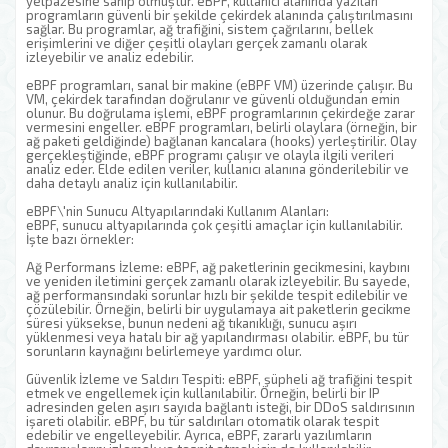
yelpazesine sahip olmuştur. eBPF, kullanıcı alanında yazılan
programların güvenli bir şekilde çekirdek alanında çalıştırılmasını
sağlar. Bu programlar, ağ trafiğini, sistem çağrılarını, bellek
erişimlerini ve diğer çeşitli olayları gerçek zamanlı olarak
izleyebilir ve analiz edebilir.
eBPF programları, sanal bir makine (eBPF VM) üzerinde çalışır. Bu
VM, çekirdek tarafından doğrulanır ve güvenli olduğundan emin
olunur. Bu doğrulama işlemi, eBPF programlarının çekirdeğe zarar
vermesini engeller. eBPF programları, belirli olaylara (örneğin, bir
ağ paketi geldiğinde) bağlanan kancalara (hooks) yerleştirilir. Olay
gerçekleştiğinde, eBPF programı çalışır ve olayla ilgili verileri
analiz eder. Elde edilen veriler, kullanıcı alanına gönderilebilir ve
daha detaylı analiz için kullanılabilir.
eBPF\'nin Sunucu Altyapılarındaki Kullanım Alanları:
eBPF, sunucu altyapılarında çok çeşitli amaçlar için kullanılabilir.
İşte bazı örnekler:
Ağ Performans İzleme: eBPF, ağ paketlerinin gecikmesini, kaybını
ve yeniden iletimini gerçek zamanlı olarak izleyebilir. Bu sayede,
ağ performansındaki sorunlar hızlı bir şekilde tespit edilebilir ve
çözülebilir. Örneğin, belirli bir uygulamaya ait paketlerin gecikme
süresi yüksekse, bunun nedeni ağ tıkanıklığı, sunucu aşırı
yüklenmesi veya hatalı bir ağ yapılandırması olabilir. eBPF, bu tür
sorunların kaynağını belirlemeye yardımcı olur.
Güvenlik İzleme ve Saldırı Tespiti: eBPF, şüpheli ağ trafiğini tespit
etmek ve engellemek için kullanılabilir. Örneğin, belirli bir IP
adresinden gelen aşırı sayıda bağlantı isteği, bir DDoS saldırısının
işareti olabilir. eBPF, bu tür saldırıları otomatik olarak tespit
edebilir ve engelleyebilir. Ayrıca, eBPF, zararlı yazılımların