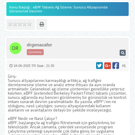
Konu Başlığı : eBPF Tabanlı Ağ İzleme: Sunucu Altyapısında
Görünürlük Devrimi
drgenacafer
Çevrimdışı
18-06-2025 TR Saat : 21:35
#1
Giriş:
Sunucu altyapılarının karmaşıklığı arttıkça, ağ trafiğini
derinlemesine izleme ve analiz etme ihtiyacı da aynı oranda
artmaktadır. Geleneksel ağ izleme yöntemleri genellikle yetersiz
kalırken, eBPF (extended Berkeley Packet Filter) tabanlı çözümler,
sunucu ağlarında eşi benzeri görülmemiş bir görünürlük ve kontrol
imkanı sunarak devrim yaratmaktadır. Bu yazıda, eBPF\'nin ne
olduğunu, nasıl çalıştığını, sunucu altyapılarındaki kullanım
alanlarını ve avantajlarını detaylı bir şekilde inceleyeceğiz.
eBPF Nedir ve Nasıl Çalışır?
eBPF, başlangıçta ağ trafiğini filtrelemek için geliştirilmiş bir
teknolojidir. Ancak zamanla, çekirdek seviyesinde program
çalıştırma yeteneği sayesinde çok daha geniş bir uygulama