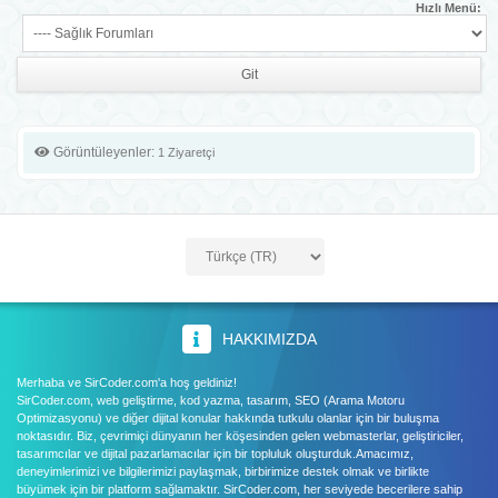
Hızlı Menü:
Görüntüleyenler:
1 Ziyaretçi
HAKKIMIZDA
Merhaba ve SirCoder.com'a hoş geldiniz!
SirCoder.com, web geliştirme, kod yazma, tasarım, SEO (Arama Motoru
Optimizasyonu) ve diğer dijital konular hakkında tutkulu olanlar için bir buluşma
noktasıdır. Biz, çevrimiçi dünyanın her köşesinden gelen webmasterlar, geliştiriciler,
tasarımcılar ve dijital pazarlamacılar için bir topluluk oluşturduk.Amacımız,
deneyimlerimizi ve bilgilerimizi paylaşmak, birbirimize destek olmak ve birlikte
büyümek için bir platform sağlamaktır. SirCoder.com, her seviyede becerilere sahip