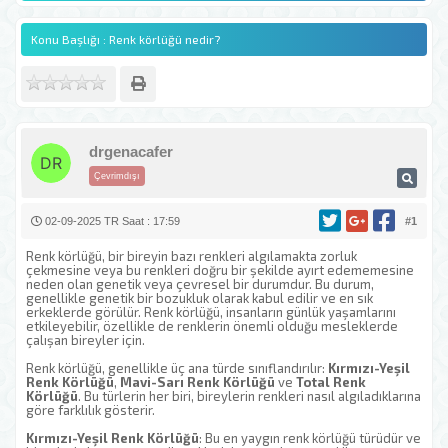
Konu Başlığı : Renk körlüğü nedir?
drgenacafer
Çevrimdışı
02-09-2025 TR Saat : 17:59
#1
Renk körlüğü, bir bireyin bazı renkleri algılamakta zorluk
çekmesine veya bu renkleri doğru bir şekilde ayırt edememesine
neden olan genetik veya çevresel bir durumdur. Bu durum,
genellikle genetik bir bozukluk olarak kabul edilir ve en sık
erkeklerde görülür. Renk körlüğü, insanların günlük yaşamlarını
etkileyebilir, özellikle de renklerin önemli olduğu mesleklerde
çalışan bireyler için.
Renk körlüğü, genellikle üç ana türde sınıflandırılır:
Kırmızı-Yeşil
Renk Körlüğü
,
Mavi-Sarı Renk Körlüğü
ve
Total Renk
Körlüğü
. Bu türlerin her biri, bireylerin renkleri nasıl algıladıklarına
göre farklılık gösterir.
Kırmızı-Yeşil Renk Körlüğü
: Bu en yaygın renk körlüğü türüdür ve