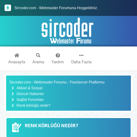
Sircoder.com - Webmaster Forumuna Hoşgeldiniz.
Sircoder.com Webmaster Forumu Kuralları
Anasayfa
Arama
Yardım
Daha Fazla
Sircoder.com - Webmaster Forumu - Freelancer Platformu
Aktüel & Sosyal
Güncel Haberler
Sağlık Forumları
Renk körlüğü nedir?
RENK KÖRLÜĞÜ NEDIR?