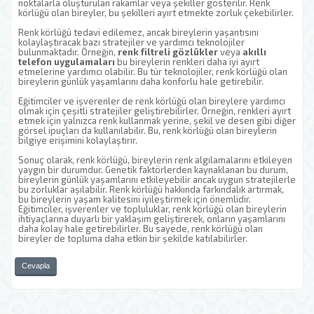
noktalarla oluşturulan rakamlar veya şekiller gösterilir. Renk
körlüğü olan bireyler, bu şekilleri ayırt etmekte zorluk çekebilirler.
Renk körlüğü tedavi edilemez, ancak bireylerin yaşantısını
kolaylaştıracak bazı stratejiler ve yardımcı teknolojiler
bulunmaktadır. Örneğin,
renk filtreli gözlükler
veya
akıllı
telefon uygulamaları
bu bireylerin renkleri daha iyi ayırt
etmelerine yardımcı olabilir. Bu tür teknolojiler, renk körlüğü olan
bireylerin günlük yaşamlarını daha konforlu hale getirebilir.
Eğitimciler ve işverenler de renk körlüğü olan bireylere yardımcı
olmak için çeşitli stratejiler geliştirebilirler. Örneğin, renkleri ayırt
etmek için yalnızca renk kullanmak yerine, şekil ve desen gibi diğer
görsel ipuçları da kullanılabilir. Bu, renk körlüğü olan bireylerin
bilgiye erişimini kolaylaştırır.
Sonuç olarak, renk körlüğü, bireylerin renk algılamalarını etkileyen
yaygın bir durumdur. Genetik faktörlerden kaynaklanan bu durum,
bireylerin günlük yaşamlarını etkileyebilir ancak uygun stratejilerle
bu zorluklar aşılabilir. Renk körlüğü hakkında farkındalık artırmak,
bu bireylerin yaşam kalitesini iyileştirmek için önemlidir.
Eğitimciler, işverenler ve topluluklar, renk körlüğü olan bireylerin
ihtiyaçlarına duyarlı bir yaklaşım geliştirerek, onların yaşamlarını
daha kolay hale getirebilirler. Bu sayede, renk körlüğü olan
bireyler de topluma daha etkin bir şekilde katılabilirler.
Cevapla