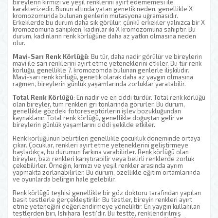
bireylerin kırmızı ve yeşil renklerini ayırt edememesi ile
karakterizedir. Bunun altında yatan genetik neden, genellikle X
kromozomunda bulunan genlerin mutasyona uğramasıdır.
Erkeklerde bu durum daha sık görülür, çünkü erkekler yalnızca bir X
kromozomuna sahipken, kadınlar iki X kromozomuna sahiptir. Bu
durum, kadınların renk körlüğüne daha az yatkın olmasına neden
olur.
Mavi-Sarı Renk Körlüğü
: Bu tür, daha nadir görülür ve bireylerin
mavi ile sarı renklerini ayırt etme yeteneklerini etkiler. Bu tür renk
körlüğü, genellikle 7. kromozomda bulunan genlerle ilişkilidir.
Mavi-sarı renk körlüğü, genetik olarak daha az yaygın olmasına
rağmen, bireylerin günlük yaşamlarında zorluklar yaratabilir.
Total Renk Körlüğü
: En nadir ve en ciddi türdür. Total renk körlüğü
olan bireyler, tüm renkleri gri tonlarında görürler. Bu durum,
genellikle gözdeki fotoreseptörlerin işlev bozukluğundan
kaynaklanır. Total renk körlüğü, genellikle doğuştan gelir ve
bireylerin günlük yaşamlarını ciddi şekilde etkiler.
Renk körlüğünün belirtileri genellikle çocukluk döneminde ortaya
çıkar. Çocuklar, renkleri ayırt etme yeteneklerini geliştirmeye
başladıkça, bu durumun farkına varabilirler. Renk körlüğü olan
bireyler, bazı renkleri karıştırabilir veya belirli renklerde zorluk
çekebilirler. Örneğin, kırmızı ve yeşil renkler arasında ayrım
yapmakta zorlanabilirler. Bu durum, özellikle eğitim ortamlarında
ve oyunlarda belirgin hale gelebilir.
Renk körlüğü teşhisi genellikle bir göz doktoru tarafından yapılan
basit testlerle gerçekleştirilir. Bu testler, bireyin renkleri ayırt
etme yeteneğini değerlendirmeye yöneliktir. En yaygın kullanılan
testlerden biri, Ishihara Testi'dir. Bu testte, renklendirilmiş